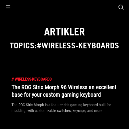
Accessibility links
Skip to content
Accessibility Help
Skip to Menu
ASUS Footer
ARTIKLER
TOPICS:#WIRELESS-KEYBOARDS
//
WIRELESS-KEYBOARDS
The ROG Strix Morph 96 Wireless an excellent
base for your custom gaming keyboard
The ROG Strix Morph is a feature-rich gaming keyboard built for
modding, with customizable switches, keycaps, and more.