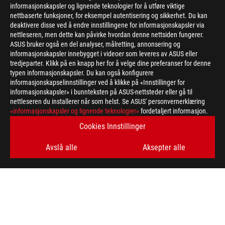
informasjonskapsler og lignende teknologier for å utføre viktige
nettbaserte funksjoner, for eksempel autentisering og sikkerhet. Du kan
deaktivere disse ved å endre innstillingene for informasjonskapsler via
nettleseren, men dette kan påvirke hvordan denne nettsiden fungerer.
ASUS bruker også en del analyser, målretting, annonsering og
informasjonskapsler innebygget i videoer som leveres av ASUS eller
tredjeparter. Klikk på en knapp her for å velge dine preferanser for denne
>
GAMING WIRELESS KEYBOARDS
typen informasjonskapsler. Du kan også konfigurere
informasjonskapselinnstillinger ved å klikke på «Innstillinger for
informasjonskapsler» i bunnteksten på ASUS-nettsteder eller gå til
nettleseren du installerer når som helst. Se ASUS' personvernerklæring
FÅ DE SISTE TILBUDENE OG MER
«informasjonskapsler og lignende teknologier»
fordetaljert informasjon.
Cookies Innstillinger
SIGN UP
Avslå alle
Aksepter alle
ABOUT ROG
HOME
NEWSROOM