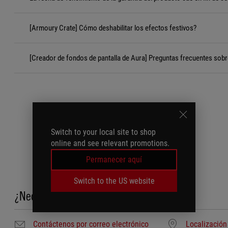
[Armoury Crate] Cómo deshabilitar los efectos festivos?
[Creador de fondos de pantalla de Aura] Preguntas frecuentes sobr
Switch to your local site to shop
online and see relevant promotions.
Permanecer aquí
Switch to the US website
¿Necesita ayuda?
Contáctenos por correo electrónico
Localización