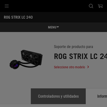
Accessibility links
ROG STRIX LC 240
Saltar el contenido
Ayuda de accesibilidad
Saltar al Menu
Pie de página de ASUS
-
Soporte
MENU
Características
Características
Especificaciones
Soporte de producto para
ROG STRIX LC 2
Premios
Galería
Seleccione otro modelo
Soporte
Controladores y utilidades
Infor