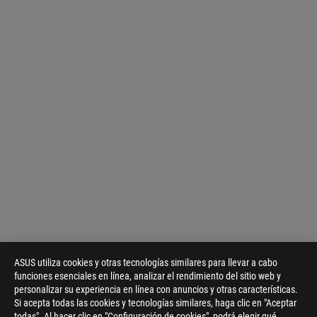
ASUS utiliza cookies y otras tecnologías similares para llevar a cabo
funciones esenciales en línea, analizar el rendimiento del sitio web y
personalizar su experiencia en línea con anuncios y otras características.
Disclaimer
Todas las especificaciones están sujetas a cambios sin previo a
Si acepta todas las cookies y tecnologías similares, haga clic en "Aceptar
Los productos pueden no estar disponibles en todos los merca
todas". Al hacer clic en "Configuración de cookies", podrá elegir qué