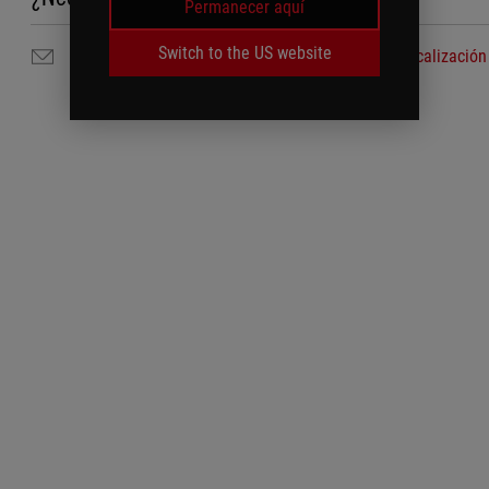
Permanecer aquí
Switch to the US website
Contáctenos por correo electrónico
Localización