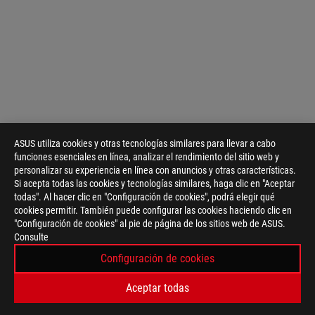
ASUS utiliza cookies y otras tecnologías similares para llevar a cabo
funciones esenciales en línea, analizar el rendimiento del sitio web y
personalizar su experiencia en línea con anuncios y otras características.
Si acepta todas las cookies y tecnologías similares, haga clic en "Aceptar
todas". Al hacer clic en "Configuración de cookies", podrá elegir qué
cookies permitir. También puede configurar las cookies haciendo clic en
"Configuración de cookies" al pie de página de los sitios web de ASUS.
Consulte
Disclaimer
Los términos HDMI, HDMI High-Definition Multimedia Interface,
HDMI son marcas comerciales o marcas registradas de HDMI Lic
Configuración de cookies
La versión real de HDMI 2.1 debe verificarse en la página de es
HDMI 2.0 se revisó a HDMI 2.1 TMDS y HDMI 2.1 se revisó a HD
Aceptar todas
La unidad con puerto RJ45 no admite "Power over Ethernet" (Po
Debido a los componentes montados en superficie cerca de la r