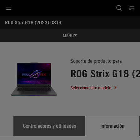
Accessibility links
ROG Strix G18 (2023) G814
Saltar el contenido
Ayuda de accesibilidad
Saltar al Menu
Pie de página de ASUS
-
Soporte
MENU
Características
Características
Especificaciones
Soporte de producto para
ROG Strix G18 (
Premios
Galería
Seleccione otro modelo
Dónde comprar
Soporte
Controladores y utilidades
Información