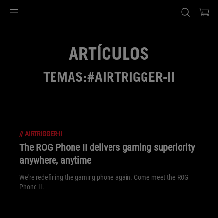
Accessibility links
Saltar el contenido
Ayuda de accesibilidad
Saltar al Menu
Pie de página de ASUS
ARTÍCULOS
TEMAS:#AIRTRIGGER-II
//
AIRTRIGGER-II
The ROG Phone II delivers gaming superiority
anywhere, anytime
We're redefining the gaming phone again. Come meet the ROG
Phone II.