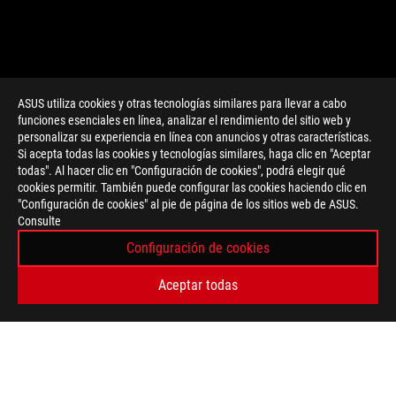
ASUS utiliza cookies y otras tecnologías similares para llevar a cabo
funciones esenciales en línea, analizar el rendimiento del sitio web y
personalizar su experiencia en línea con anuncios y otras características.
>
GAMING AIRTRIGGER II
Si acepta todas las cookies y tecnologías similares, haga clic en "Aceptar
todas". Al hacer clic en "Configuración de cookies", podrá elegir qué
cookies permitir. También puede configurar las cookies haciendo clic en
"Configuración de cookies" al pie de página de los sitios web de ASUS.
OBTÉN LAS ÚLTIMAS OFERTAS Y MÁS
Consulte
Configuración de cookies
REGISTRARSE
Aceptar todas
ACERCA DE ROG
INICIO
NEWSROOM