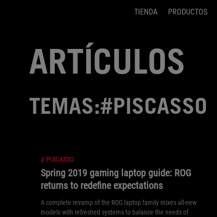
TIENDA
PRODUCTOS
Accessibility links
Saltar el contenido
Ayuda de accesibilidad
Saltar al Menu
Pie de página de ASUS
ARTÍCULOS
TEMAS:#PISCASSO
//
PISCASSO
Spring 2019 gaming laptop guide: ROG
returns to redefine expectations
A complete revamp of the ROG laptop family mixes all-new
models with refreshed systems to balance the needs of