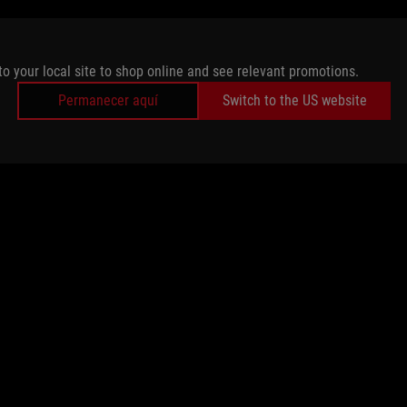
to your local site to shop online and see relevant promotions.
Permanecer aquí
Switch to the US website