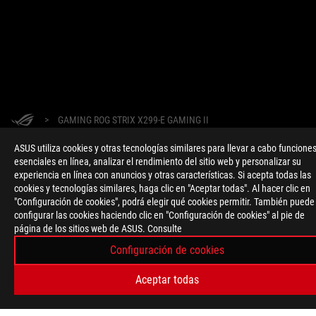
>
GAMING ROG STRIX X299-E GAMING II
ASUS utiliza cookies y otras tecnologías similares para llevar a cabo funcione
esenciales en línea, analizar el rendimiento del sitio web y personalizar su
OBTÉN LAS ÚLTIMAS OFERTAS Y MÁS
experiencia en línea con anuncios y otras características. Si acepta todas las
cookies y tecnologías similares, haga clic en "Aceptar todas". Al hacer clic en
REGISTRARSE
"Configuración de cookies", podrá elegir qué cookies permitir. También puede
configurar las cookies haciendo clic en "Configuración de cookies" al pie de
página de los sitios web de ASUS. Consulte
ACERCA DE ROG
Configuración de cookies
INICIO
Aceptar todas
NEWSROOM