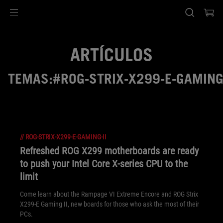
Accessibility links
Saltar el contenido
Ayuda de accesibilidad
Saltar al Menu
Pie de página de ASUS
ARTÍCULOS
TEMAS:#ROG-STRIX-X299-E-GAMING-
//
ROG-STRIX-X299-E-GAMING-II
Refreshed ROG X299 motherboards are ready
to push your Intel Core X-series CPU to the
limit
Come learn about the Rampage VI Extreme Encore and ROG Strix
X299-E Gaming II, new boards for those who ask the most of their
PCs.