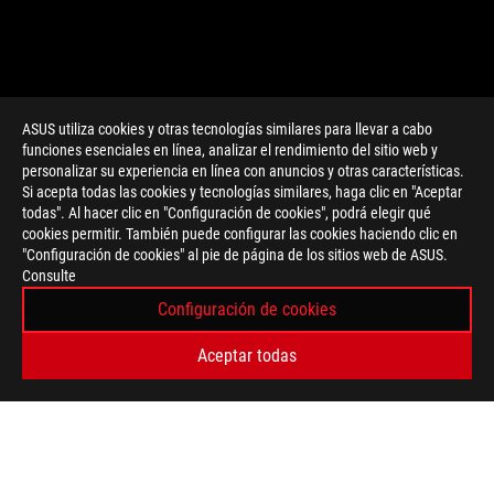
ASUS utiliza cookies y otras tecnologías similares para llevar a cabo
funciones esenciales en línea, analizar el rendimiento del sitio web y
personalizar su experiencia en línea con anuncios y otras características.
>
GAMING ROG SWIFT PG43UQ
Si acepta todas las cookies y tecnologías similares, haga clic en "Aceptar
todas". Al hacer clic en "Configuración de cookies", podrá elegir qué
cookies permitir. También puede configurar las cookies haciendo clic en
"Configuración de cookies" al pie de página de los sitios web de ASUS.
OBTÉN LAS ÚLTIMAS OFERTAS Y MÁS
Consulte
Configuración de cookies
REGISTRARSE
Aceptar todas
ACERCA DE ROG
INICIO
NEWSROOM