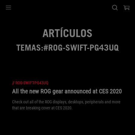
Accessibility links
Saltar el contenido
Ayuda de accesibilidad
Saltar al Menu
Pie de página de ASUS
ARTÍCULOS
TEMAS:#ROG-SWIFT-PG43UQ
//
ROG-SWIFT-PG43UQ
All the new ROG gear announced at CES 2020
Check out all of the ROG displays, desktops, peripherals and more
that are breaking cover at CES 2020.