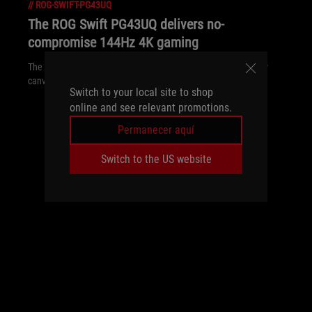
//
ROG-SWIFT-PG43UQ
The ROG Swift PG43UQ delivers no-
compromise 144Hz 4K gaming
The ROG Swift PG43UQ puts 4K HDR gaming on a massive new
canvas.
Switch to your local site to shop
online and see relevant promotions.
Permanecer aquí
Switch to the US website