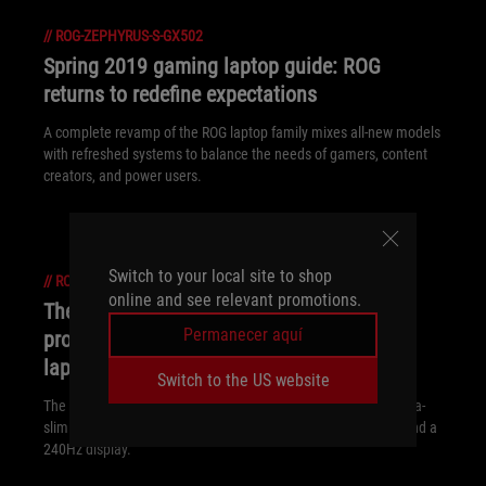
//
ROG-ZEPHYRUS-S-GX502
Spring 2019 gaming laptop guide: ROG
returns to redefine expectations
A complete revamp of the ROG laptop family mixes all-new models
with refreshed systems to balance the needs of gamers, content
creators, and power users.
Switch to your local site to shop
//
ROG-ZEPHYRUS-S-GX502
online and see relevant promotions.
The ROG Zephyrus S GX502 brings
Permanecer aquí
professional ambition to ultra-slim gaming
laptops
Switch to the US website
The ROG Zephyrus S GX502 breaks the boundaries of what ultra-
slim gaming laptops can do thanks to cutting-edge internals and a
240Hz display.