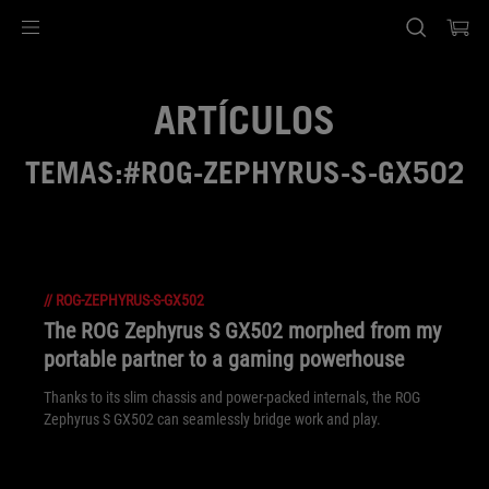
Accessibility links
Saltar el contenido
Ayuda de accesibilidad
Saltar al Menu
Pie de página de ASUS
ARTÍCULOS
TEMAS:#ROG-ZEPHYRUS-S-GX502
//
ROG-ZEPHYRUS-S-GX502
The ROG Zephyrus S GX502 morphed from my
portable partner to a gaming powerhouse
Thanks to its slim chassis and power-packed internals, the ROG
Zephyrus S GX502 can seamlessly bridge work and play.