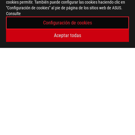
cookies permitir. También puede configurar las cookies haciendo clic en
"Configuración de cookies" al pie de página de los sitios web de ASUS.
OBTÉN LAS ÚLTIMAS OFERTAS Y MÁS
Consulte
Configuración de cookies
REGISTRARSE
Aceptar todas
ACERCA DE ROG
INICIO
NEWSROOM
facebook
youtube
instagram
tiktok
Peru/Español
POLÍTICA DE PRIVACIDAD
CONDICIONES DE USO