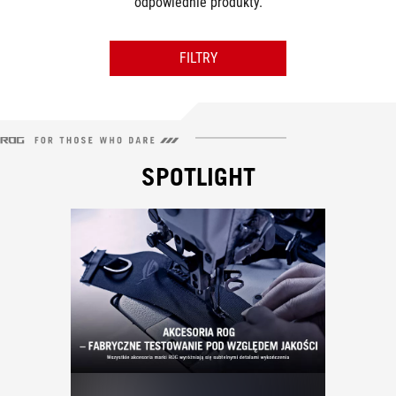
odpowiednie produkty.
FILTRY
CATEGORY
LAPTOP SIZE
SPOTLIGHT
COLOR
FEATURES
MATERIAL