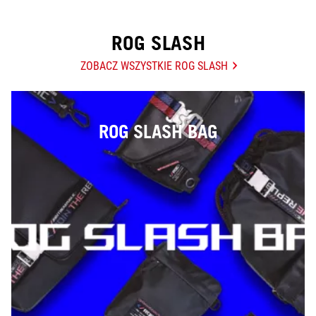
FEATURES
ROG SLASH
COLOR
ZOBACZ WSZYSTKIE ROG SLASH
POKAŻ WYBRANE PRODUKTY
ROG SLASH BAG