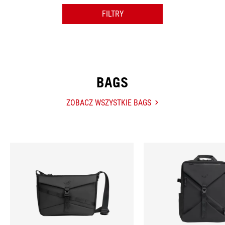
FILTRY
CATEGORY
COLOR
BAGS
FEATURES
ZOBACZ WSZYSTKIE BAGS
BAGS
MATERIAL
Hot
Products
POKAŻ WYBRANE PRODUKTY