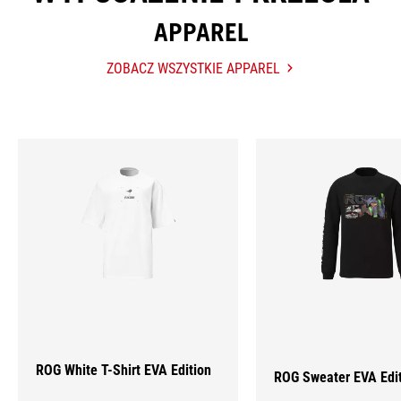
APPAREL
ZOBACZ WSZYSTKIE APPAREL
APPAREL
Hot
Products
ROG White T-Shirt EVA Edition
ROG Sweater EVA Edi