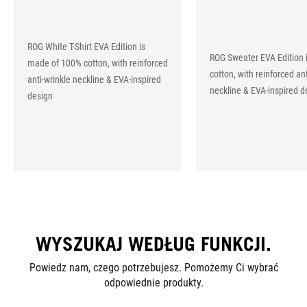
ROG White T-Shirt EVA Edition is
ROG Sweater EVA Edition 
made of 100% cotton, with reinforced
cotton, with reinforced ant
anti-wrinkle neckline & EVA-inspired
neckline & EVA-inspired d
design
WYSZUKAJ WEDŁUG FUNKCJI.
Powiedz nam, czego potrzebujesz. Pomożemy Ci wybrać
odpowiednie produkty.