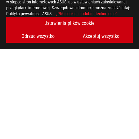
w stopce stron internetowych ASUS lub w ustawieniach zainstalowanej
przeglądarki internetowej. Szczegółowe informacje można znaleźć tutaj:
Polityka prywatności ASUS –
„Pliki cookie i podobne technologie”
.
Ustawienia plików cookie
Odrzuc wszystko
Akceptuj wszystko
>
GAMING ODZIEŻ, TORBY, WYPOSAŻENIE I KRZESŁA
OBSŁUGIWANE TYPY PŁATNOŚCI
UZYSKAJ NAJNOWSZE OFERTY I WIĘCEJ
ZAREJESTRUJ
SIĘ