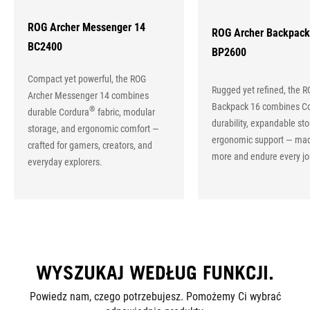
ROG Archer Messenger 14
ROG Archer Backpack
BC2400
BP2600
Compact yet powerful, the ROG
Rugged yet refined, the R
Archer Messenger 14 combines
Backpack 16 combines C
®
durable Cordura
fabric, modular
durability, expandable st
storage, and ergonomic comfort —
ergonomic support — mad
crafted for gamers, creators, and
more and endure every jo
everyday explorers.
WYSZUKAJ WEDŁUG FUNKCJI.
Powiedz nam, czego potrzebujesz. Pomożemy Ci wybrać