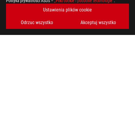
Polityka prywatności ASUS –
„Pliki cookie i podobne technologie”
.
Ustawienia plików cookie
UZYSKAJ NAJNOWSZE OFERTY I WIĘCEJ
Odrzuc wszystko
Akceptuj wszystko
ZAREJESTRUJ
SIĘ
O FIRMIE ROG
STRONA GŁÓWNA
NEWSROOM
facebook
twitter
Poland/Polski
POLITYKA PRYWATNOŚCI
ZASADY KORZYSTANIA ZE STRONY