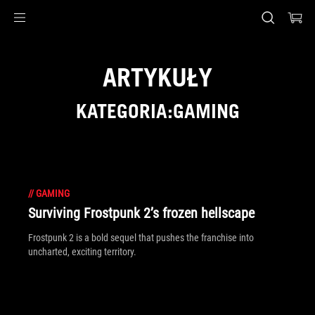
Accessibility links
Skip to content
Accessibility Help
Skip to Menu
ASUS Footer
ARTYKUŁY
KATEGORIA:GAMING
//
GAMING
Surviving Frostpunk 2’s frozen hellscape
Frostpunk 2 is a bold sequel that pushes the franchise into
uncharted, exciting territory.