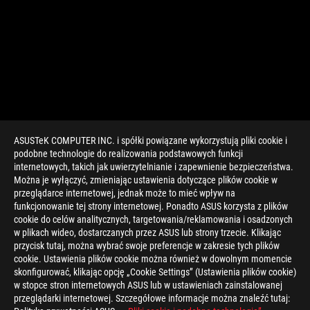
ASUSTeK COMPUTER INC. i spółki powiązane wykorzystują pliki cookie i
podobne technologie do realizowania podstawowych funkcji
internetowych, takich jak uwierzytelnianie i zapewnienie bezpieczeństwa.
Można je wyłączyć, zmieniając ustawienia dotyczące plików cookie w
przeglądarce internetowej, jednak może to mieć wpływ na
funkcjonowanie tej strony internetowej. Ponadto ASUS korzysta z plików
cookie do celów analitycznych, targetowania/reklamowania i osadzonych
w plikach wideo, dostarczanych przez ASUS lub strony trzecie. Klikając
przycisk tutaj, można wybrać swoje preferencje w zakresie tych plików
>
GAMING ARTICLES
>
GAMING
cookie. Ustawienia plików cookie można również w dowolnym momencie
skonfigurować, klikając opcję „Cookie Settings” (Ustawienia plików cookie)
w stopce stron internetowych ASUS lub w ustawieniach zainstalowanej
przeglądarki internetowej. Szczegółowe informacje można znaleźć tutaj:
OBSŁUGIWANE TYPY PŁATNOŚCI