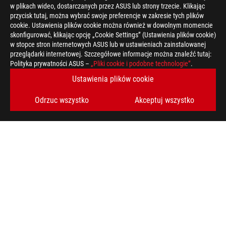
w plikach wideo, dostarczanych przez ASUS lub strony trzecie. Klikając
przycisk tutaj, można wybrać swoje preferencje w zakresie tych plików
>
GAMING ARTICLES
>
ROG GAMING LAPTOPS
cookie. Ustawienia plików cookie można również w dowolnym momencie
skonfigurować, klikając opcję „Cookie Settings” (Ustawienia plików cookie)
w stopce stron internetowych ASUS lub w ustawieniach zainstalowanej
przeglądarki internetowej. Szczegółowe informacje można znaleźć tutaj:
OBSŁUGIWANE TYPY PŁATNOŚCI
Polityka prywatności ASUS –
„Pliki cookie i podobne technologie”
.
Ustawienia plików cookie
UZYSKAJ NAJNOWSZE OFERTY I WIĘCEJ
Odrzuc wszystko
Akceptuj wszystko
ZAREJESTRUJ
SIĘ
O FIRMIE ROG
STRONA GŁÓWNA
NEWSROOM
facebook
twitter