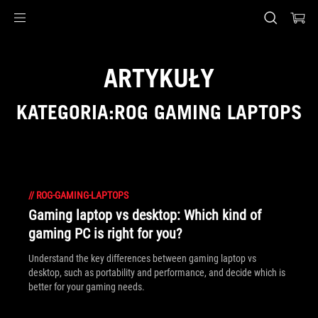
Accessibility links
Skip to content
Accessibility Help
Skip to Menu
ASUS Footer
ARTYKUŁY
KATEGORIA:ROG GAMING LAPTOPS
//
ROG-GAMING-LAPTOPS
Gaming laptop vs desktop: Which kind of
gaming PC is right for you?
Understand the key differences between gaming laptop vs
desktop, such as portability and performance, and decide which is
better for your gaming needs.