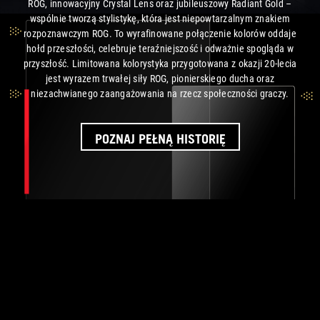
ROG, innowacyjny Crystal Lens oraz jubileuszowy Radiant Gold –
wspólnie tworzą stylistykę, która jest niepowtarzalnym znakiem
rozpoznawczym ROG. To wyrafinowane połączenie kolorów oddaje
hołd przeszłości, celebruje teraźniejszość i odważnie spogląda w
przyszłość. Limitowana kolorystyka przygotowana z okazji 20-lecia
jest wyrazem trwałej siły ROG, pionierskiego ducha oraz
niezachwianego zaangażowania na rzecz
społeczności graczy.
POZNAJ PEŁNĄ HISTORIĘ