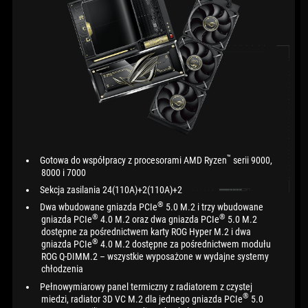
™
Gotowa do współpracy z procesorami AMD Ryzen
serii 9000,
8000 i 7000
Sekcja zasilania 24(110A)+2(110A)+2
®
Dwa wbudowane gniazda PCIe
5.0 M.2 i trzy wbudowane
®
®
gniazda PCIe
4.0 M.2 oraz dwa gniazda PCIe
5.0 M.2
dostępne za pośrednictwem karty ROG Hyper M.2 i dwa
®
gniazda PCIe
4.0 M.2 dostępne za pośrednictwem modułu
ROG Q-DIMM.2 – wszystkie wyposażone w wydajne systemy
chłodzenia
Pełnowymiarowy panel termiczny z radiatorem z czystej
®
miedzi, radiator 3D VC M.2 dla jednego gniazda PCIe
5.0