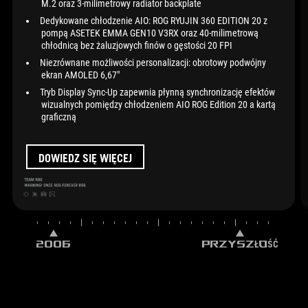
M.2 oraz 3-milimetrowy radiator backplate
Dedykowane chłodzenie AIO: ROG RYUJIN 360 EDITION 20 z
pompą ASETEK EMMA GEN10 V3RX oraz 40-milimetrową
chłodnicą bez żaluzjowych finów o gęstości 20 FPI
Niezrównane możliwości personalizacji: obrotowy podwójny
ekran AMOLED 6,67"
Tryb Display Sync-Up zapewnia płynną synchronizację efektów
wizualnych pomiędzy chłodzeniem AIO ROG Edition 20 a kartą
graficzną
DOWIEDZ SIĘ WIĘCEJ
2006
PRZYSZŁOŚĆ