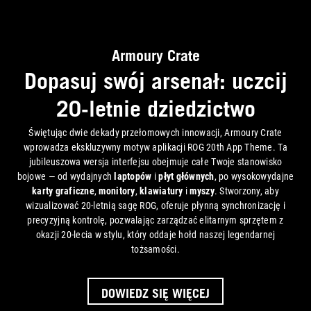
Armoury Crate
Dopasuj swój arsenał: uczcij
20-letnie dziedzictwo
Świętując dwie dekady przełomowych innowacji, Armoury Crate
wprowadza ekskluzywny motyw aplikacji ROG 20th App Theme. Ta
jubileuszowa wersja interfejsu obejmuje całe Twoje stanowisko
bojowe — od wydajnych
laptopów
i
płyt głównych
, po wysokowydajne
karty graficzne
,
monitory
,
klawiatury
i
myszy
. Stworzony, aby
wizualizować 20-letnią sagę ROG, oferuje płynną synchronizację i
precyzyjną kontrolę, pozwalając zarządzać elitarnym sprzętem z
okazji 20-lecia w stylu, który oddaje hołd naszej legendarnej
tożsamości.
DOWIEDZ SIĘ WIĘCEJ