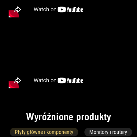
W
y
r
ó
ż
n
i
o
n
e
p
r
o
d
u
k
t
y
Płyty główne i komponenty
Monitory i routery