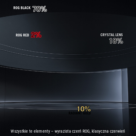
a
70%
ROG BLACK
2%
CRYSTAL LENS
ROG RED
18%
10%
RADIANT GOLD
Wszystkie te elementy – wyrazista czerń ROG, klasyczna czerwień