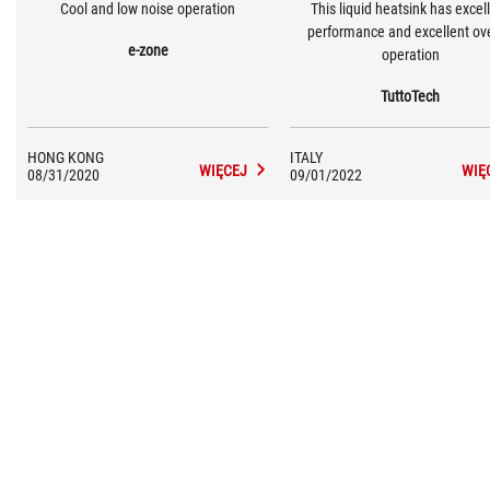
Cool and low noise operation
This liquid heatsink has excel
performance and excellent ove
e-zone
operation
TuttoTech
HONG KONG
ITALY
WIĘCEJ
WIĘ
08/31/2020
09/01/2022