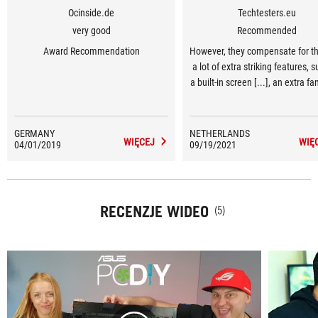
Ocinside.de
Techtesters.eu
very good
Recommended
Award Recommendation
However, they compensate for th
a lot of extra striking features, 
a built-in screen [...], an extra fa
block for more VRM cooling [...],
choice for premium Noctua fans [
GERMANY
NETHERLANDS
WIĘCEJ
WIĘ
04/01/2019
09/19/2021
RECENZJE WIDEO
(5)