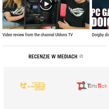
play
Video review from the channel Uldons TV
Doigby d
RECENZJE W MEDIACH
(2)