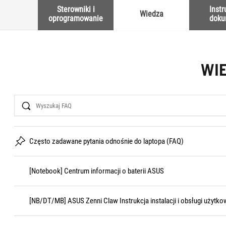
Sterowniki i
Instr
Wiedza
oprogramowanie
doku
WI
Search
Często zadawane pytania odnośnie do laptopa (FAQ)
[Notebook] Centrum informacji o baterii ASUS
[NB/DT/MB] ASUS Zenni Claw Instrukcja instalacji i obsługi użytko