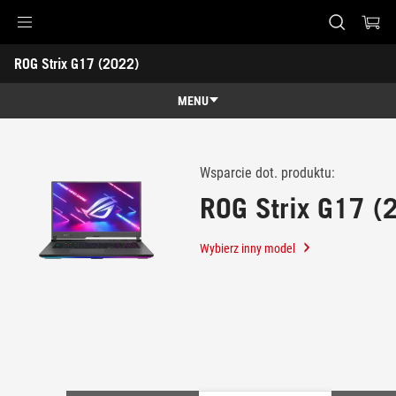
Accessibility links
ROG Strix G17 (2022) 
Skip to content
Accessibility Help
Skip to Menu
ASUS Footer
-
Wsparcie
MENU
klienta
Funkcje
Funkcje
Specyfikacja
Wsparcie dot. produktu:
ROG Strix G17 (
Nagrody
Galeria
Wybierz inny model
Gdzie kupić
Wsparcie klienta