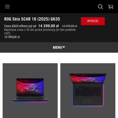
Accessibility links
ROG Strix SCAR 16 (2025) G635
Skip to content
Accessibility Help
Skip to Menu
ASUS Footer
WYBIERZ
-
14 299,00 zł
Cena ASUS eStore już od
14 999,00 zł
Galeria
Najniższa cena z 30 dni przed promocją (w tym podatek
VAT):
13 999,00 zł
MENU
Funkcje
Funkcje
Specyfikacja
Nagrody
Galeria
Gdzie kupić
Wsparcie klienta