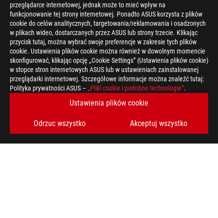
przeglądarce internetowej, jednak może to mieć wpływ na
funkcjonowanie tej strony internetowej. Ponadto ASUS korzysta z plików
cookie do celów analitycznych, targetowania/reklamowania i osadzonych
w plikach wideo, dostarczanych przez ASUS lub strony trzecie. Klikając
przycisk tutaj, można wybrać swoje preferencje w zakresie tych plików
cookie. Ustawienia plików cookie można również w dowolnym momencie
skonfigurować, klikając opcję „Cookie Settings” (Ustawienia plików cookie)
w stopce stron internetowych ASUS lub w ustawieniach zainstalowanej
przeglądarki internetowej. Szczegółowe informacje można znaleźć tutaj:
Polityka prywatności ASUS –
„Pliki cookie i podobne technologie”
.
Ustawienia plików cookie
ASUS
Footer
>
Odrzuc wszystko
GAMING NOTEBOOKI
>
NOTEBOOKI FILTER
Akceptuj wszystko
>
ROG STRIX SCAR 16 (2025)
GALLERY
OBSŁUGIWANE TYPY PŁATNOŚCI
UZYSKAJ NAJNOWSZE OFERTY I WIĘCEJ