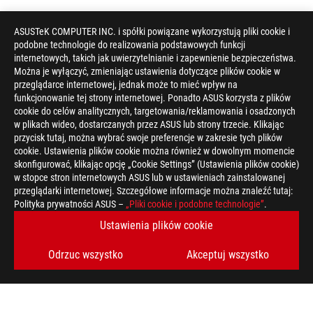
ASUSTeK COMPUTER INC. i spółki powiązane wykorzystują pliki cookie i
podobne technologie do realizowania podstawowych funkcji
internetowych, takich jak uwierzytelnianie i zapewnienie bezpieczeństwa.
Można je wyłączyć, zmieniając ustawienia dotyczące plików cookie w
przeglądarce internetowej, jednak może to mieć wpływ na
funkcjonowanie tej strony internetowej. Ponadto ASUS korzysta z plików
cookie do celów analitycznych, targetowania/reklamowania i osadzonych
w plikach wideo, dostarczanych przez ASUS lub strony trzecie. Klikając
przycisk tutaj, można wybrać swoje preferencje w zakresie tych plików
cookie. Ustawienia plików cookie można również w dowolnym momencie
skonfigurować, klikając opcję „Cookie Settings” (Ustawienia plików cookie)
w stopce stron internetowych ASUS lub w ustawieniach zainstalowanej
przeglądarki internetowej. Szczegółowe informacje można znaleźć tutaj:
Disclaimer
Produkty certyfikowane przez kanadyjską Federalną Komisję Ł
Polityka prywatności ASUS –
„Pliki cookie i podobne technologie”
.
Zjednoczonych i w Kanadzie. Zapraszamy do odwiedzenia stron
Ustawienia plików cookie
dostępności produktów.
Wszystkie specyfikacje mogą ulec zmianie bez wcześniejszego
dokładnych ofert. Produkty mogą nie być dostępne na wszystki
Odrzuc wszystko
Akceptuj wszystko
Specyfikacja i funkcje różnią się w zależności od modelu, a ws
stronach specyfikacji.
Kolory i dołączone oprogramowanie mogą ulec zmianie bez wc
Wymienione nazwy marek i produktów są znakami towarowymi 