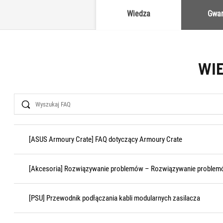
Wiedza
Gwar
WI
Search
[ASUS Armoury Crate] FAQ dotyczący Armoury Crate
[Akcesoria] Rozwiązywanie problemów – Rozwiązywanie problemó
[PSU] Przewodnik podłączania kabli modularnych zasilacza