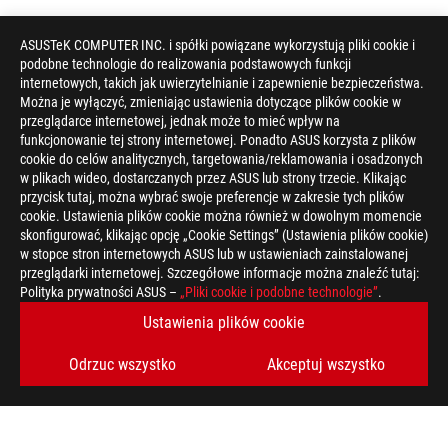
ASUSTeK COMPUTER INC. i spółki powiązane wykorzystują pliki cookie i
podobne technologie do realizowania podstawowych funkcji
internetowych, takich jak uwierzytelnianie i zapewnienie bezpieczeństwa.
Można je wyłączyć, zmieniając ustawienia dotyczące plików cookie w
przeglądarce internetowej, jednak może to mieć wpływ na
funkcjonowanie tej strony internetowej. Ponadto ASUS korzysta z plików
cookie do celów analitycznych, targetowania/reklamowania i osadzonych
w plikach wideo, dostarczanych przez ASUS lub strony trzecie. Klikając
przycisk tutaj, można wybrać swoje preferencje w zakresie tych plików
cookie. Ustawienia plików cookie można również w dowolnym momencie
skonfigurować, klikając opcję „Cookie Settings” (Ustawienia plików cookie)
w stopce stron internetowych ASUS lub w ustawieniach zainstalowanej
przeglądarki internetowej. Szczegółowe informacje można znaleźć tutaj:
Disclaimer
Produkty certyfikowane przez kanadyjską Federalną Komisję Ł
Polityka prywatności ASUS –
„Pliki cookie i podobne technologie”
.
Zjednoczonych i w Kanadzie. Zapraszamy do odwiedzenia stron
Ustawienia plików cookie
dostępności produktów.
Wszystkie specyfikacje mogą ulec zmianie bez wcześniejszego
dokładnych ofert. Produkty mogą nie być dostępne na wszystki
Odrzuc wszystko
Akceptuj wszystko
Specyfikacja i funkcje różnią się w zależności od modelu, a ws
stronach specyfikacji.
Kolory i dołączone oprogramowanie mogą ulec zmianie bez wc
Wymienione nazwy marek i produktów są znakami towarowymi 