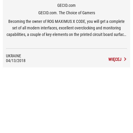
GECID.com
GECID.com. The Choice of Gamers
Becoming the owner of ROG MAXIMUS X CODE, you will get a complete
set of all modern interfaces, excellent overclocking and monitoring
capabilities, a couple of key elements on the printed circuit board surface,
advanced equipment, and a rigorous design in dark colors.
UKRAINE
WIĘCEJ
04/13/2018