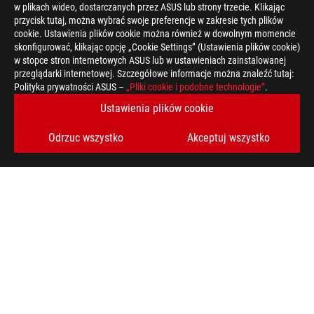
w plikach wideo, dostarczanych przez ASUS lub strony trzecie. Klikając
przycisk tutaj, można wybrać swoje preferencje w zakresie tych plików
cookie. Ustawienia plików cookie można również w dowolnym momencie
skonfigurować, klikając opcję „Cookie Settings” (Ustawienia plików cookie)
w stopce stron internetowych ASUS lub w ustawieniach zainstalowanej
przeglądarki internetowej. Szczegółowe informacje można znaleźć tutaj:
Polityka prywatności ASUS –
„Pliki cookie i podobne technologie”
.
Ustawienia plików cookie
Odrzuc wszystko
Akceptuj wszystko
ASUS
Footer
>
GAMING PŁYTY GŁÓWNE
>
PŁYTY GŁÓWNE FILTER
>
ROG MAXIMUS X CODE
AWARD
OBSŁUGIWANE TYPY PŁATNOŚCI