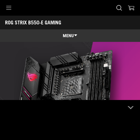
Accessibility links
ROG STRIX B550-E GAMING
Skip to content
Accessibility Help
Skip to Menu
ASUS Footer
MENU
Funkcje
Funkcje
Specyfikacja
Nagrody
Galeria
Wsparcie klienta