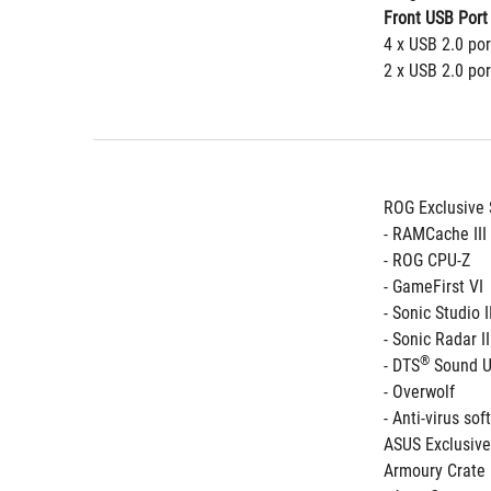
Front USB Port
4 x USB 2.0 por
2 x USB 2.0 por
ROG Exclusive 
- RAMCache III
- ROG CPU-Z
- GameFirst VI
- Sonic Studio I
- Sonic Radar II
®
- DTS
 Sound 
- Overwolf 
- Anti-virus so
ASUS Exclusive
Armoury Crate