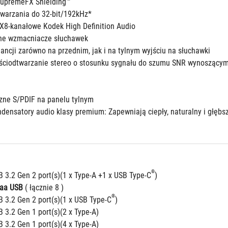
SupremeFX Shielding™
twarzania do 32-bit/192kHz*
8-kanałowe Kodek High Definition Audio
jne wzmacniacze słuchawek
dancji zarówno na przednim, jak i na tylnym wyjściu na słuchawki
ościodtwarzanie stereo o stosunku sygnału do szumu SNR wynoszący
czne S/PDIF na panelu tylnym
ndensatory audio klasy premium: Zapewniają ciepły, naturalny i głębsz
®
B 3.2 Gen 2 port(s)(1 x Type-A +1 x USB Type-C
)
aaa USB
 ( łącznie 8 )
®
B 3.2 Gen 2 port(s)(1 x USB Type-C
)
 3.2 Gen 1 port(s)(2 x Type-A)
 3.2 Gen 1 port(s)(4 x Type-A)