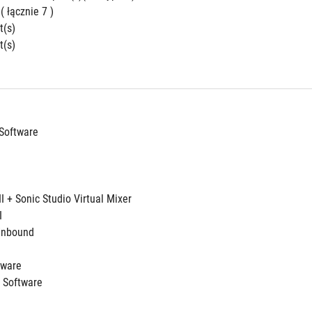
 ( łącznie 7 )
t(s)
t(s)
Software
II + Sonic Studio Virtual Mixer 
I
Unbound 
ftware
 Software