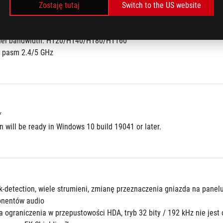
802.11 a/b/g/n/ac/ax) support 1024QAM/OFDMA/MU-MIMO
Zostaję tutaj
Switch to the US website
 2.4Gbps max data rate
interface
nel bandwidth: HT20/HT40/HT80/HT160
 pasm 2.4/5 GHz
*
n will be ready in Windows 10 build 19041 or later.
ck-detection, wiele strumieni, zmianę przeznaczenia gniazda na panel
onentów audio
a ograniczenia w przepustowości HDA, tryb 32 bity / 192 kHz nie jes