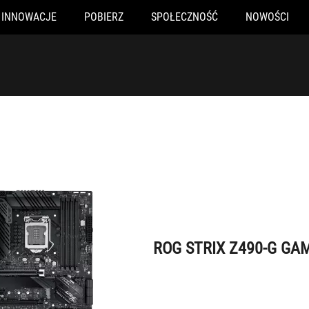
INNOWACJE
POBIERZ
SPOŁECZNOŚĆ
NOWOŚCI
ROG STRIX Z490-G GAMING (WI-FI)
ROG STRIX Z490-G GAM