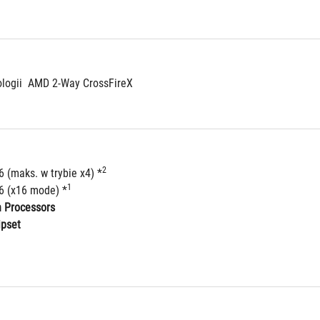
logii  AMD 2-Way CrossFireX
2
6 (maks. w trybie x4) *
1
16 (x16 mode) *
n Processors 
ipset