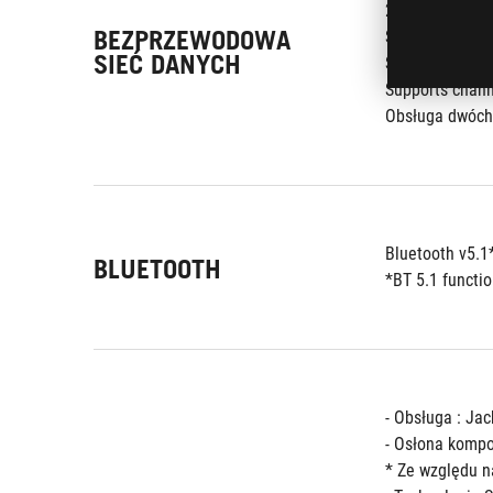
2x2 Wi-Fi 6 (
BEZPRZEWODOWA
Supports up to
SIEĆ DANYCH
Supports CNVI 
Supports chan
Obsługa dwóch
Bluetooth v5.1
BLUETOOTH
*BT 5.1 functio
- Obsługa : Ja
- Osłona komp
* Ze względu n