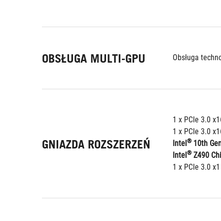
OBSŁUGA MULTI-GPU
Obsługa techno
1 x PCIe 3.0 x1
1 x PCIe 3.0 x
GNIAZDA ROZSZERZEŃ
®
Intel
 10th Ge
®
Intel
 Z490 Ch
1 x PCIe 3.0 x1