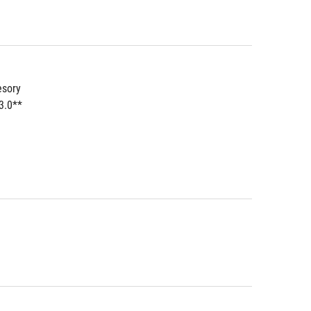
esory
3.0**