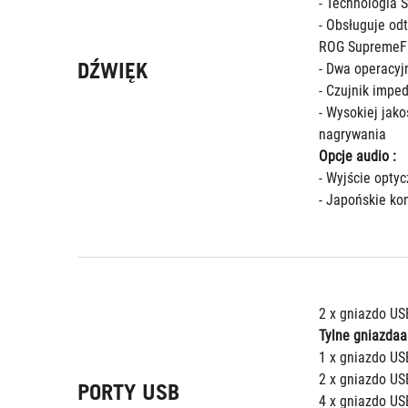
- Technologia 
- Obsługuje od
ROG SupremeFX
DŹWIĘK
- Dwa operacy
- Czujnik impe
- Wysokiej jak
nagrywania
Opcje audio :
- Wyjście opty
- Japońskie ko
2 x gniazdo US
Tylne gniazda
1 x gniazdo US
2 x gniazdo USB
PORTY USB
4 x gniazdo USB