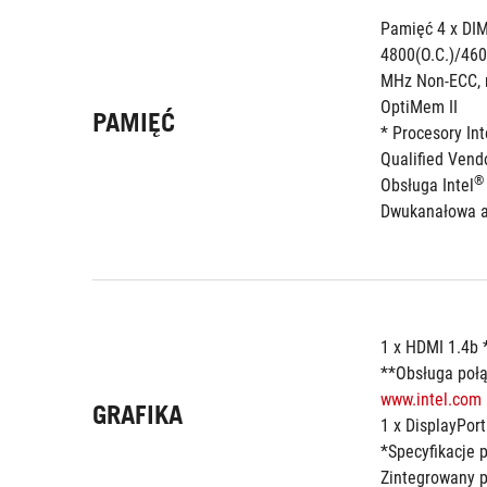
Pamięć 4 x DIM
4800(O.C.)/460
MHz Non-ECC, 
OptiMem II
PAMIĘĆ
* Procesory Int
Qualified Vend
®
Obsługa Intel
Dwukanałowa a
1 x HDMI 1.4b 
www.intel.com
 
GRAFIKA
1 x DisplayPort
*Specyfikacje 
Zintegrowany p