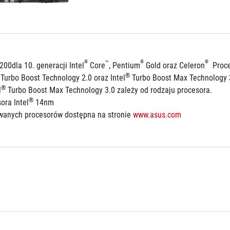
®
®
®
™
200dla 10. generacji Intel
 Core
, Pentium
 Gold oraz Celeron
  Proc
®
 Turbo Boost Technology 2.0 oraz Intel
 Turbo Boost Max Technology 
®
l
 Turbo Boost Max Technology 3.0 zależy od rodzaju procesora.
®
ora Intel
 14nm
iwanych procesorów dostępna na stronie 
www.asus.com