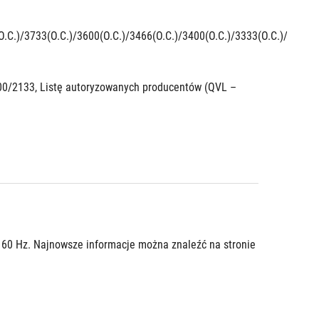
.C.)/3733(O.C.)/3600(O.C.)/3466(O.C.)/3400(O.C.)/3333(O.C.)/3200(O
00/2133, Listę autoryzowanych producentów (QVL – 
**Obsługa połączeń DisplayPort 1.4 z maksymalną rozdzielczością 4096 x 2304 przy 60 Hz. Najnowsze informacje można znaleźć na stronie 