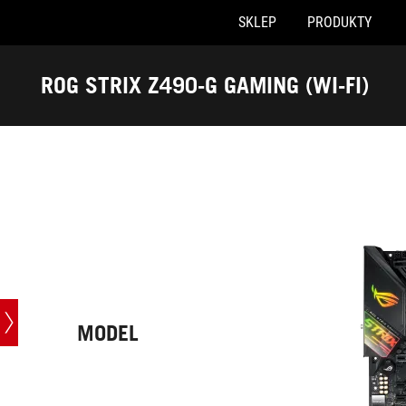
SKLEP
PRODUKTY
Accessibility links
Skip to content
Accessibility Help
Skip to Menu
ASUS Footer
ROG STRIX Z490-G GAMING (WI-FI)
-
Specyfikacja
MODEL