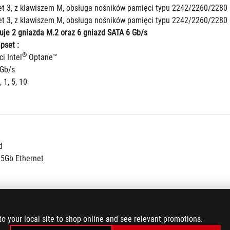
et 3, z klawiszem M, obsługa nośników pamięci typu 2242/2260/2280 (
et 3, z klawiszem M, obsługa nośników pamięci typu 2242/2260/2280 (t
uje 2 gniazda M.2 oraz 6 gniazd SATA 6 Gb/s
pset : 
®
i Intel
 Optane™
6Gb/s
 1, 5, 10
d
.5Gb Ethernet
to your local site to shop online and see relevant promotions.
 AX201