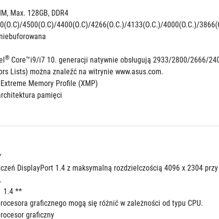
M, Max. 128GB, DDR4 
0(O.C)/4500(O.C)/4400(O.C)/4266(O.C.)/4133(O.C.)/4000(O.C.)/3866(O
niebuforowana
®
el
 Core™i9/i7 10. generacji natywnie obsługują 2933/2800/2666/24
ors Lists) można znaleźć na witrynie www.asus.com.
 Extreme Memory Profile (XMP)
rchitektura pamięci
*
.
  1.4 **
procesora graficznego mogą się różnić w zależności od typu CPU.
rocesor graficzny