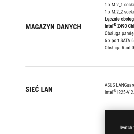
1 x M.2_1 sock
1 x M.2_2 sock
Łącznie obsług
MAGAZYN DANYCH
®
Intel
 Z490 Chi
Obsługa pamięc
6 x port SATA 
Obsługa Raid 0,
ASUS LANGuar
SIEĆ LAN
®
Intel
 I225-V 2
Switch 
®
Intel
 Wi-Fi 6