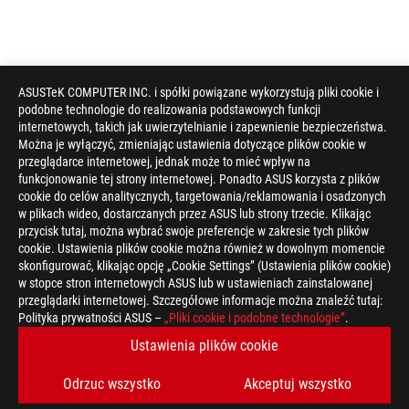
ASUSTeK COMPUTER INC. i spółki powiązane wykorzystują pliki cookie i
podobne technologie do realizowania podstawowych funkcji
internetowych, takich jak uwierzytelnianie i zapewnienie bezpieczeństwa.
Można je wyłączyć, zmieniając ustawienia dotyczące plików cookie w
przeglądarce internetowej, jednak może to mieć wpływ na
funkcjonowanie tej strony internetowej. Ponadto ASUS korzysta z plików
cookie do celów analitycznych, targetowania/reklamowania i osadzonych
w plikach wideo, dostarczanych przez ASUS lub strony trzecie. Klikając
przycisk tutaj, można wybrać swoje preferencje w zakresie tych plików
cookie. Ustawienia plików cookie można również w dowolnym momencie
skonfigurować, klikając opcję „Cookie Settings” (Ustawienia plików cookie)
w stopce stron internetowych ASUS lub w ustawieniach zainstalowanej
przeglądarki internetowej. Szczegółowe informacje można znaleźć tutaj:
Disclaimer
Funkcje WiFi 7 wymagają routera i urządzeń klienckich z sys
Polityka prywatności ASUS –
„Pliki cookie i podobne technologie”
.
Rzeczywista przepustowość łącza i zasięg sygnału Wi-Fi będą s
Ustawienia plików cookie
środowiskowych, w tym natężenia ruchu w sieci, zastosowanych
sieci. Wszystkie wymienione czynniki mogą skutkować niższą r
bezprzewodowej.
Odrzuc wszystko
Akceptuj wszystko
Podane prędkości sieci i przepustowości opierają się na aktua