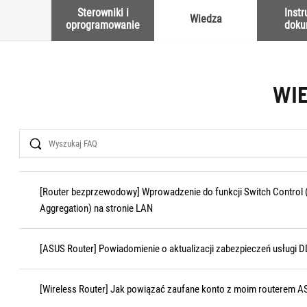
Sterowniki i
Instr
Wiedza
oprogramowanie
doku
WI
Search
[Router bezprzewodowy] Wprowadzenie do funkcji Switch Control 
Aggregation) na stronie LAN
[ASUS Router] Powiadomienie o aktualizacji zabezpieczeń usługi 
[Wireless Router] Jak powiązać zaufane konto z moim routerem AS