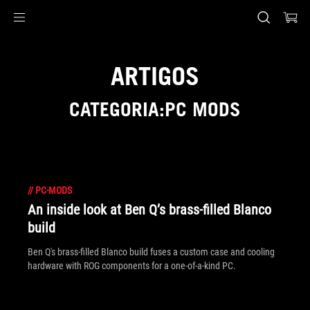
Accessibility links
Skip to content
Accessibility Help
Skip to Menu
Rodapé ASUS
ARTIGOS
CATEGORIA:PC MODS
//
PC-MODS
An inside look at Ben Q’s brass-filled Blanco
build
Ben Q's brass-filled Blanco build fuses a custom case and cooling
hardware with ROG components for a one-of-a-kind PC.