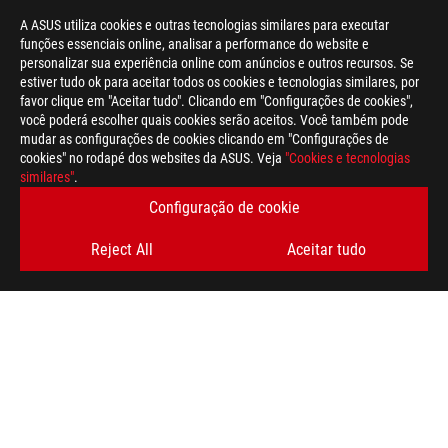
A ASUS utiliza cookies e outras tecnologias similares para executar
funções essenciais online, analisar a performance do website e
personalizar sua experiência online com anúncios e outros recursos. Se
estiver tudo ok para aceitar todos os cookies e tecnologias similares, por
>
GAMING ARTICLES
>
PC MODS
favor clique em "Aceitar tudo". Clicando em "Configurações de cookies",
você poderá escolher quais cookies serão aceitos. Você também pode
mudar as configurações de cookies clicando em "Configurações de
cookies" no rodapé dos websites da ASUS. Veja
"Cookies e tecnologias
OBTENHA AS ÚLTIMAS OFERTAS E MUITO MAIS
similares"
.
Configuração de cookie
REGISTA-TE
Reject All
Aceitar tudo
SOBRE A ROG
NEWSROOM
twitter
youtube
instagram