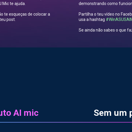
 Mic te ajuda.
demonstrando como funcion
ão te esqueças de colocar a
Partilha o teu vídeo no Face
teu post.
usa a hashtag
#WinASUSAI
Se ainda não sabes o que faz
to AI mic
Sem um p