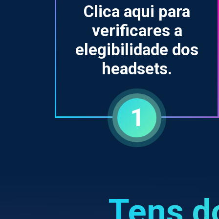
Clica aqui para
verificares a
elegibilidade dos
headsets.
1
Tens d