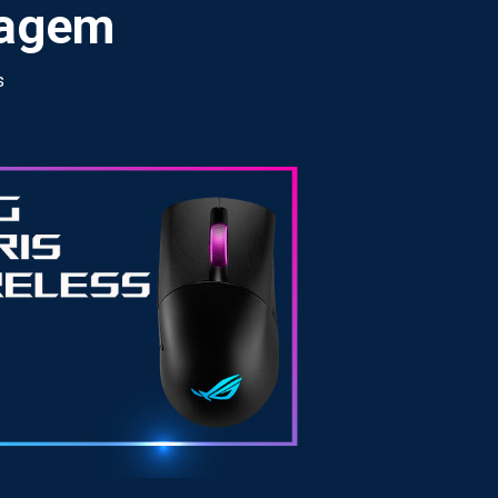
magem
s