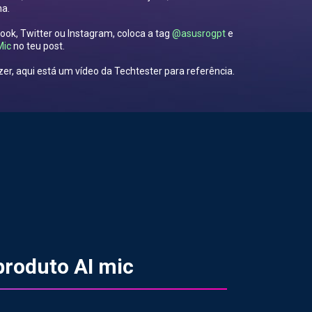
a.
book, Twitter ou Instagram, coloca a tag
@asusrogpt
e
Mic
no teu post.
er, aqui está um vídeo da Techtester para referência.
roduto AI mic