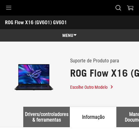
Accessibility links
ROG Flow X16 (GV601) GV601
Skip to content
Accessibility Help
Skip to Menu
Rodapé ASUS
-
Suporte
MENU
Características
Características
Especificações
Suporte de Produto para
ROG Flow X16 (
Prémios
Galeria
Escolhe Outro Modelo
Onde Comprar
Suporte
Drivers/controladores
Manu
Informação
& ferramentas
Docum