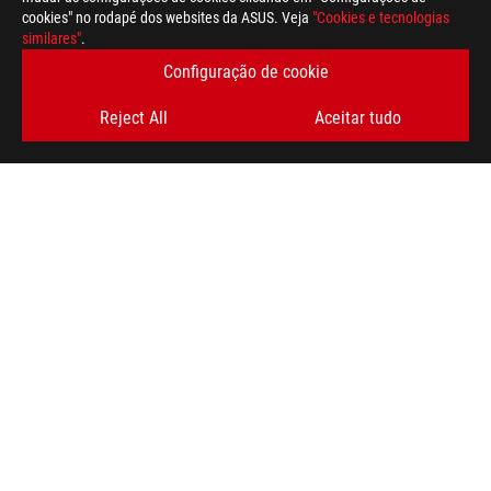
cookies" no rodapé dos websites da ASUS. Veja
"Cookies e tecnologias
similares"
.
Disclaimer
Os termos HDMI, HDMI High-Definition Multimedia Interface (in
Configuração de cookie
HDMI e os Logótipos HDMI são marcas comerciais ou marcas reg
The actual version of HDMI 2.1 should be checked in the specif
Reject All
Aceitar tudo
HDMI 2.0 was revised to HDMI 2.1 TMDS, and HDMI 2.1 was revi
For pricing information, ASUS is only entitled to set a recommen
they wish.
Price may not include extra fee, including tax、shipping、han
Rodapé
ASUS
>
GAMING PORTÁTEIS
>
PORTÁTEIS FILTER
>
ROG FLOW X16 (GV601)
SUPPORT
OBTENHA AS ÚLTIMAS OFERTAS E MUITO MAIS
REGISTA-TE