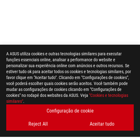
A ASUS utiliza cookies e outras tecnologias similares para executar
funções essenciais online, analisar a performance do website e
personalizar sua experiência online com anúncios e outros recursos. Se
Disclaimer
For pricing information, ASUS is only entitled to set a recommen
estiver tudo ok para aceitar todos os cookies e tecnologias similares, por
they wish.
favor clique em "Aceitar tudo". Clicando em "Configurações de cookies",
Price may not include extra fee, including tax、shipping、han
você poderá escolher quais cookies serão aceitos. Você também pode
mudar as configurações de cookies clicando em "Configurações de
cookies" no rodapé dos websites da ASUS. Veja
"Cookies e tecnologias
similares"
.
Configuração de cookie
Rodapé
Reject All
Aceitar tudo
ASUS
>
GAMING RATOS E TAPETES GAMING
>
WIRELESS
>
ROG KERIS WIRELESS
SUPPORT