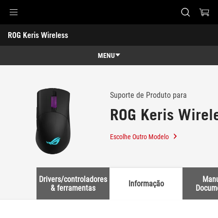
Accessibility links
ROG Keris Wireless
Skip to content
Accessibility Help
Skip to Menu
Rodapé ASUS
-
Suporte
MENU
Características
Características
Especificações
Suporte de Produto para
ROG Keris Wirel
Prémios
Galeria
Escolhe Outro Modelo
Onde Comprar
Suporte
Drivers/controladores
Manu
Informação
& ferramentas
Docum