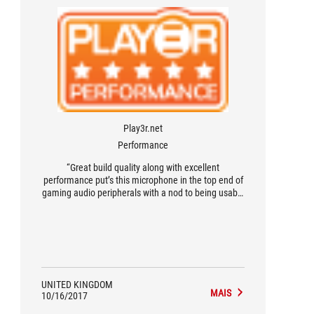
Play3r.net
Performance
“Great build quality along with excellent
performance put’s this microphone in the top end of
gaming audio peripherals with a nod to being usable
in a studio recording setting, the different pickup
modes are incredibly useful and actually perform
some mixing desk functions although there is no
substitute to using a proper mixing desk.”
UNITED KINGDOM
MAIS
10/16/2017