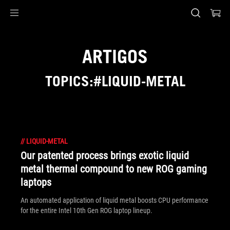
Accessibility links
Skip to content
Accessibility Help
Skip to Menu
Rodapé ASUS
ARTIGOS
TOPICS:#LIQUID-METAL
//
LIQUID-METAL
Our patented process brings exotic liquid
metal thermal compound to new ROG gaming
laptops
An automated application of liquid metal boosts CPU performance
for the entire Intel 10th Gen ROG laptop lineup.