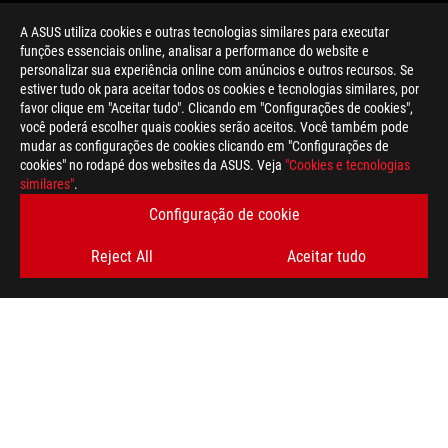
A ASUS utiliza cookies e outras tecnologias similares para executar
funções essenciais online, analisar a performance do website e
personalizar sua experiência online com anúncios e outros recursos. Se
estiver tudo ok para aceitar todos os cookies e tecnologias similares, por
>
GAMING LIQUID METAL
favor clique em "Aceitar tudo". Clicando em "Configurações de cookies",
você poderá escolher quais cookies serão aceitos. Você também pode
mudar as configurações de cookies clicando em "Configurações de
cookies" no rodapé dos websites da ASUS. Veja
"Cookies e tecnologias
OBTENHA AS ÚLTIMAS OFERTAS E MUITO MAIS
similares"
.
Configuração de cookie
REGISTA-TE
Reject All
Aceitar tudo
SOBRE A ROG
NEWSROOM
twitter
youtube
instagram