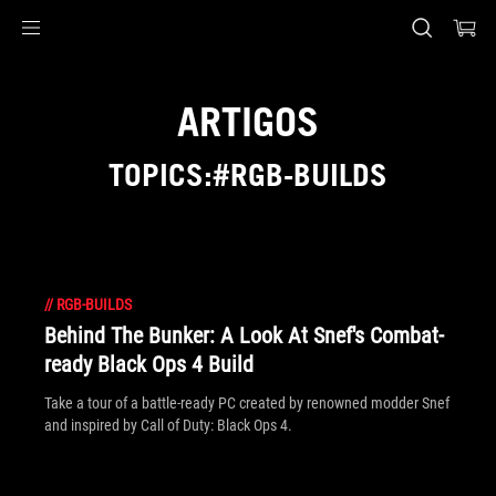
Accessibility links
Skip to content
Accessibility Help
Skip to Menu
Rodapé ASUS
ARTIGOS
TOPICS:#RGB-BUILDS
//
RGB-BUILDS
Behind The Bunker: A Look At Snef's Combat-
ready Black Ops 4 Build
Take a tour of a battle-ready PC created by renowned modder Snef
and inspired by Call of Duty: Black Ops 4.