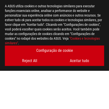
A ASUS utiliza cookies e outras tecnologias similares para executar
funções essenciais online, analisar a performance do website e
personalizar sua experiência online com anúncios e outros recursos. Se
estiver tudo ok para aceitar todos os cookies e tecnologias similares, por
>
GAMING RGB BUILDS
favor clique em "Aceitar tudo". Clicando em "Configurações de cookies",
você poderá escolher quais cookies serão aceitos. Você também pode
mudar as configurações de cookies clicando em "Configurações de
cookies" no rodapé dos websites da ASUS. Veja
"Cookies e tecnologias
OBTENHA AS ÚLTIMAS OFERTAS E MUITO MAIS
similares"
.
Configuração de cookie
REGISTA-TE
Reject All
Aceitar tudo
SOBRE A ROG
NEWSROOM
twitter
youtube
instagram