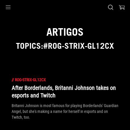
Accessibility links
Skip to content
Accessibility Help
Skip to Menu
Rodapé ASUS
ARTIGOS
TOPICS:#ROG-STRIX-GL12CX
//
ROG-STRIX-GL12CX
After Borderlands, Britanni Johnson takes on
esports and Twitch
Britanni Johnson is most famous for playing Borderlands' Guardian
Angel, but she's making a name for herself in esports and on
Twitch, too.