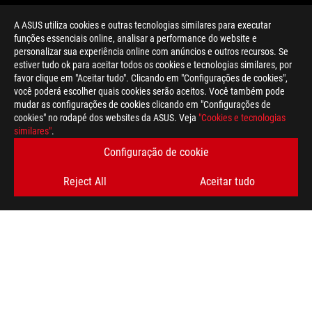
A ASUS utiliza cookies e outras tecnologias similares para executar
funções essenciais online, analisar a performance do website e
personalizar sua experiência online com anúncios e outros recursos. Se
estiver tudo ok para aceitar todos os cookies e tecnologias similares, por
>
GAMING ROG STRIX GL12CX
favor clique em "Aceitar tudo". Clicando em "Configurações de cookies",
você poderá escolher quais cookies serão aceitos. Você também pode
mudar as configurações de cookies clicando em "Configurações de
cookies" no rodapé dos websites da ASUS. Veja
"Cookies e tecnologias
OBTENHA AS ÚLTIMAS OFERTAS E MUITO MAIS
similares"
.
Configuração de cookie
REGISTA-TE
Reject All
Aceitar tudo
SOBRE A ROG
NEWSROOM
twitter
youtube
instagram