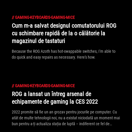
//
GAMING-KEYBOARDS-GAMING-MICE
Cum m-a salvat designul comutatorului ROG
cu schimbare rapidă de la o călătorie la
magazinul de tastaturi
Because the ROG Azoth has hot-swappable switches, I'm able to
do quick and easy repairs as necessary. Here's how.
//
GAMING-KEYBOARDS-GAMING-MICE
ROG a lansat un întreg arsenal de
echipamente de gaming la CES 2022
2022 promite să fie un an grozav pentru jocurile pe computer. Cu
atât de multe tehnologii noi, nu a existat niciodată un moment mai
bun pentru a-ți actualiza stația de luptă – indiferent ce fel de
jucător ești.