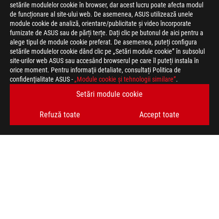
setările modulelor cookie în browser, dar acest lucru poate afecta modul
de funcționare al site-ului web. De asemenea, ASUS utilizează unele
module cookie de analiză, orientare/publicitate și video încorporate
furnizate de ASUS sau de părți terțe. Dați clic pe butonul de aici pentru a
>
JOCURI ARTICLES
>
KEYBOARDS & MICE
alege tipul de module cookie preferat. De asemenea, puteți configura
setările modulelor cookie dând clic pe „Setări module cookie” în subsolul
site-urilor web ASUS sau accesând browserul pe care îl puteți instala în
orice moment. Pentru informaţii detaliate, consultați Politica de
TIPURI DE PLATĂ ACCEPTATE
confidenţialitate ASUS -
„Module cookie şi tehnologii similare”
.
Setări module cookie
OBȚINEȚI CELE MAI RECENTE OFERTE ȘI MULTE ALTELE
Refuză toate
Accept toate
ABONARE
ACASĂ
DESPRE ROG
FORMULAR RETUR