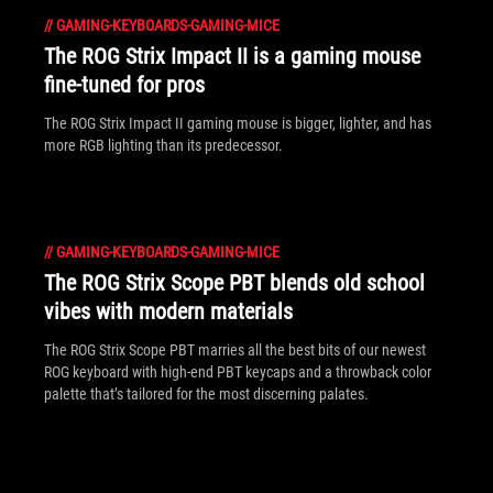
//
GAMING-KEYBOARDS-GAMING-MICE
The ROG Strix Impact II is a gaming mouse
fine-tuned for pros
The ROG Strix Impact II gaming mouse is bigger, lighter, and has
more RGB lighting than its predecessor.
//
GAMING-KEYBOARDS-GAMING-MICE
The ROG Strix Scope PBT blends old school
vibes with modern materials
The ROG Strix Scope PBT marries all the best bits of our newest
ROG keyboard with high-end PBT keycaps and a throwback color
palette that’s tailored for the most discerning palates.