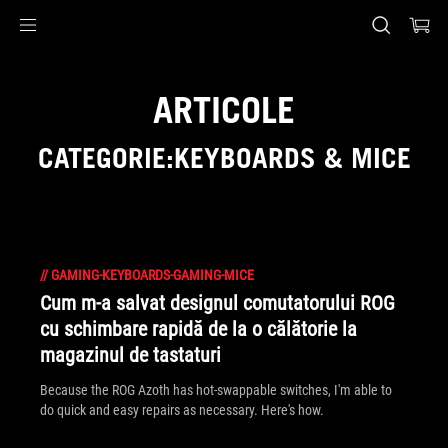
Accessibility links
Skip to content
Accessibility Help
Skip to Menu
ASUS Footer
ARTICOLE
CATEGORIE:KEYBOARDS & MICE
//
GAMING-KEYBOARDS-GAMING-MICE
Cum m-a salvat designul comutatorului ROG
cu schimbare rapidă de la o călătorie la
magazinul de tastaturi
Because the ROG Azoth has hot-swappable switches, I'm able to
do quick and easy repairs as necessary. Here's how.