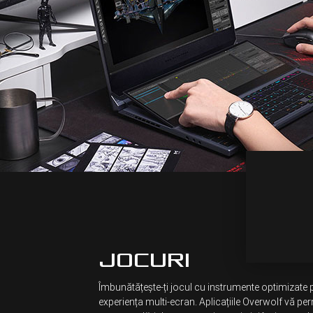
JOCURI
Îmbunătățește-ți jocul cu instrumente optimizate 
experiența multi-ecran. Aplicațiile Overwolf vă per