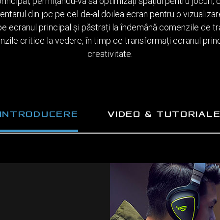
incipal, permițându-vă să optimizați spațiul pentru jocuri, c
ventarul din joc pe cel de-al doilea ecran pentru o vizualiza
pe ecranul principal și păstrați la îndemână comenzile de t
zile critice la vedere, în timp ce transformați ecranul princ
creativitate.
INTRODUCERE
VIDEO & TUTORIAL