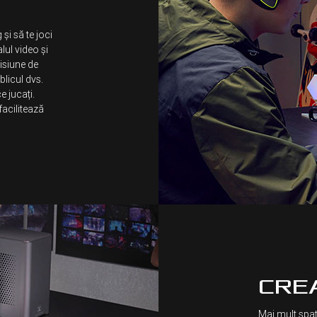
și să te joci
lul video și
isiune de
blicul dvs.
e jucați.
facilitează
CRE
Mai mult spaț