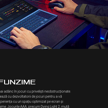
FUNZIME
i adânc în jocuri cu priveliști neobstrucționate.
ză cu dezvoltatorii de jocuri pentru a vă
periența cu un spațiu optimizat pe ecran și
nime. Jocurile AAA, precum Dying Light 2, mută