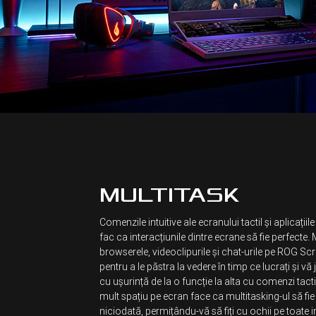
MULTITASK
Comenzile intuitive ale ecranului tactil și aplicațiil
fac ca interacțiunile dintre ecrane să fie perfecte. 
browserele, videoclipurile și chat-urile pe ROG S
pentru a le păstra la vedere în timp ce lucrați și vă 
cu ușurință de la o funcție la alta cu comenzi tact
mult spațiu pe ecran face ca multitasking-ul să fi
niciodată, permițându-vă să fiți cu ochii pe toate 