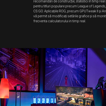
recomandări de construcție, statistici în timp real ș
pentru titluri populare precum League of Legends, 
CS:GO. Aplicațiile ROG, precum GPUTweak II și A
vă permit să modificați setările grafice și să monit
frecventa calculatorului in timp real.