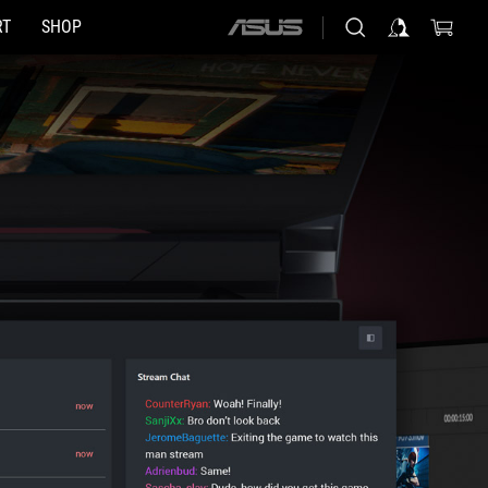
ASUS
RT
SHOP
home
logo