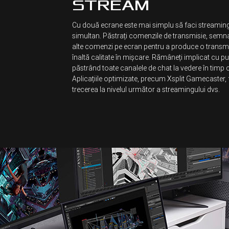
STREAM
Cu două ecrane este mai simplu să faci streaming 
simultan. Păstrați comenzile de transmisie, semna
alte comenzi pe ecran pentru a produce o transm
înaltă calitate în mișcare. Rămâneți implicat cu pu
păstrând toate canalele de chat la vedere în timp c
Aplicațiile optimizate, precum Xsplit Gamecaster, 
trecerea la nivelul următor a streamingului dvs.