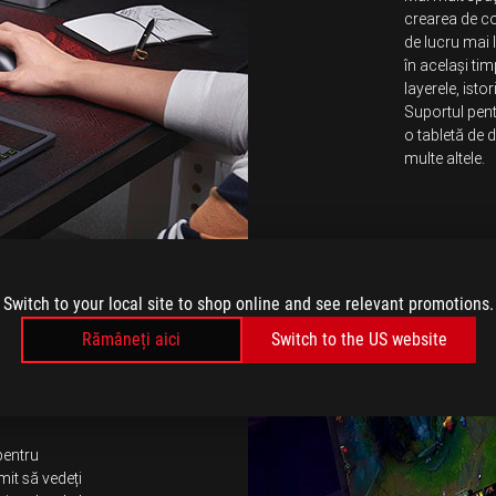
crearea de con
de lucru mai l
în același tim
layerele, isto
Suportul pentr
o tabletă de d
multe altele.
Switch to your local site to shop online and see relevant promotions.
Rămâneți aici
Switch to the US website
pentru
mit să vedeți