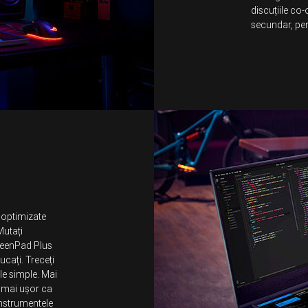
discuțiile co-
secundar, per
e optimizate
Mutați
creenPad Plus
jucați. Treceți
ile simple. Mai
e mai ușor ca
instrumentele