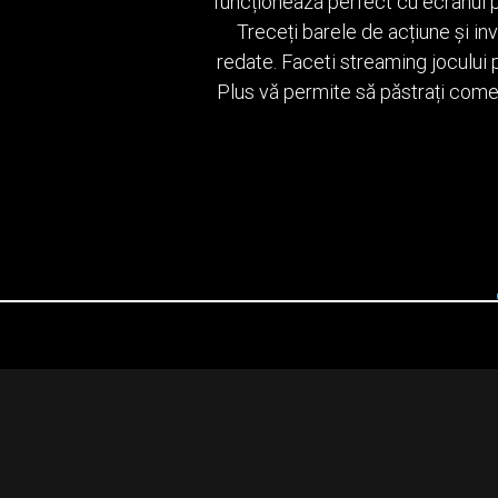
funcționează perfect cu ecranul pr
Treceți barele de acțiune și in
redate. Faceti streaming jocului 
Plus vă permite să păstrați comen