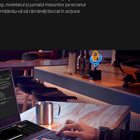
op, inventarul și jurnalul misiunilor pe ecranul
mițându-vă să rămâneți blocat în acțiune.