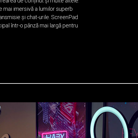
rearea de conținut și multe altele.
re mai imersivă a lumilor superb
ransmisie și chat-urile. ScreenPad
ipal într-o pânză mai largă pentru
E