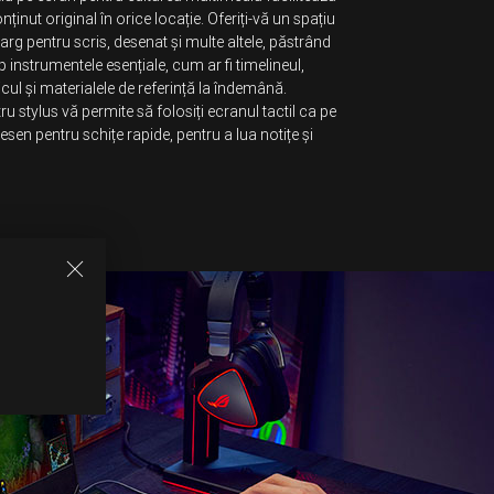
ținut original în orice locație. Oferiți-vă un spațiu
arg pentru scris, desenat și multe altele, păstrând
p instrumentele esențiale, cum ar fi timelineul,
ricul și materialele de referință la îndemână.
u stylus vă permite să folosiți ecranul tactil ca pe
esen pentru schițe rapide, pentru a lua notițe și