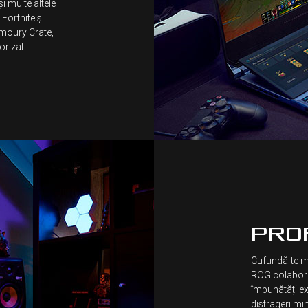
i multe altele
Fortnite și
rmoury Crate,
orizați
PRO
Cufundă-te ma
ROG colaborea
îmbunătăți ex
distrageri mi