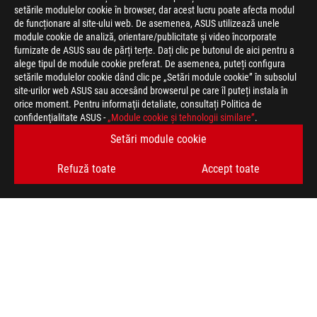
setările modulelor cookie în browser, dar acest lucru poate afecta modul
de funcționare al site-ului web. De asemenea, ASUS utilizează unele
module cookie de analiză, orientare/publicitate și video încorporate
furnizate de ASUS sau de părți terțe. Dați clic pe butonul de aici pentru a
alege tipul de module cookie preferat. De asemenea, puteți configura
setările modulelor cookie dând clic pe „Setări module cookie” în subsolul
Declaratie
Produsele certificate de către Comisia Federală a Comunicațiilor 
de
site-urilor web ASUS sau accesând browserul pe care îl puteți instala în
Canada. Vă rugăm vizitați site-urile ASUS USA și ASUS Canada p
nevinovatie
orice moment. Pentru informaţii detaliate, consultați Politica de
local.
confidenţialitate ASUS -
„Module cookie şi tehnologii similare”
.
Produsele certificate de către Comisia Federală a Comunicațiilor 
Canada. Vă rugăm vizitați site-urile ASUS USA și ASUS Canada p
Setări module cookie
local.
Produsele certificate de către Comisia Federală a Comunicațiilor 
Refuză toate
Accept toate
Canada. Vă rugăm vizitați site-urile ASUS USA și ASUS Canada p
local. Toate specificațiile pot fi supuse modificărilor fără un an
ofertă exactă. Produsele pot să nu fie disponibile pe toate piețe
imaginile au caracter ilustrativ. Va rugam vizitati pagina cu sp
suferi modificări fără un anunț prealabil. Brand-urile și numel
respective.
Toate specificațiile pot fi supuse modificărilor fără un anunț pr
exactă. Produsele pot să nu fie disponibile pe toate piețele.
Specificatiile si configuratia pot varia in functie de model, imag
specificatiile complete.