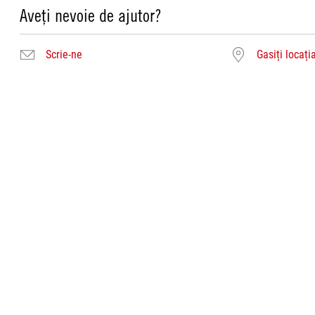
Aveți nevoie de ajutor?
Scrie-ne
Gasiți locați