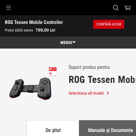
Accessibility links
ROG Tessen Mobile Controller
Skip to content
Accessibility Help
Skip to Menu
ASUS Footer
CUMPĂRĂ ACUM
-
799,00 Lei
Prețul ASUS estore
Suport
MENIU
Caracteristici
Caracteristici
Specificatii
Suport produs pentru
ROG Tessen Mobi
Premii
Galerie
Selecteaza alt model
Disponibilitate parteneri
Suport
De știut
Manuale și Documente