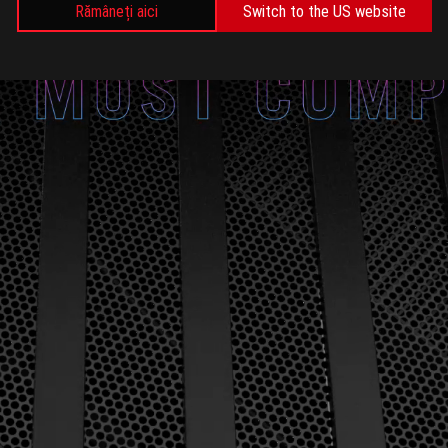
Rămâneți aici
Switch to the US website
play
play
ed size. Concentrated
https://youtu.be/Cqh_zrYit