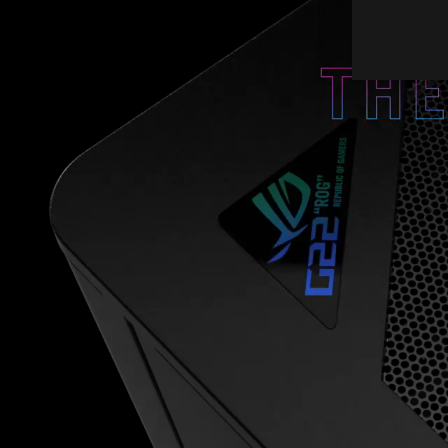
ROG G22CH - Condens
power.