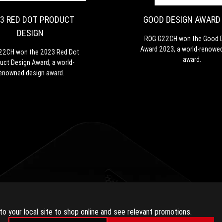
the
PRODUCT
2023
3 RED DOT PRODUCT
GOOD DESIGN AWARD
DESIGN
Red
DESIGN
Dot
ROG G22CH won the Good 
Product
Award 2023, a world-renowe
22CH won the 2023 Red Dot
Design
award.
uct Design Award, a world-
Award,
enowned design award.
a
world-
renowned
design
award.
RECENZII VIDEO
to your local site to shop online and see relevant promotions.