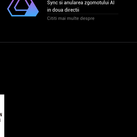
Sync si anularea zgomotului AI
in doua directii
Cititi mai multe despre
GOOD
ROG
DESIGN
G22CH
won
AWARD