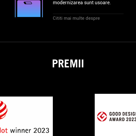
modernizarea sunt usoare.
Cititi mai multe despre
PREMII
2023
ROG
RED
G22CH
won
DOT