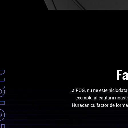
Fa
IGN
IGN
La ROG, nu ne este niciodata
exemplu al cautarii noast
Huracan cu factor de forma 