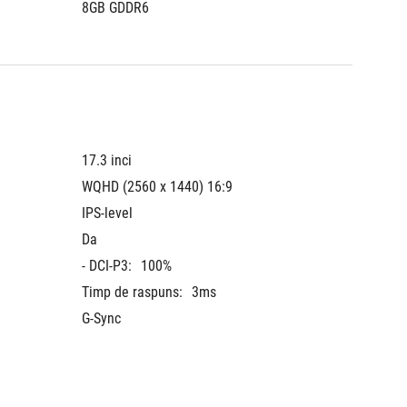
8GB GDDR6
6GB GD
17.3 inci
17.3 inc
WQHD (2560 x 1440) 16:9
FHD (19
IPS-level
Nivel IP
Da
Da
- DCI-P3:
100%
- sRGB:
Timp de raspuns:
3ms
NTSC:
G-Sync
- Adobe
Rata de
G-Sync