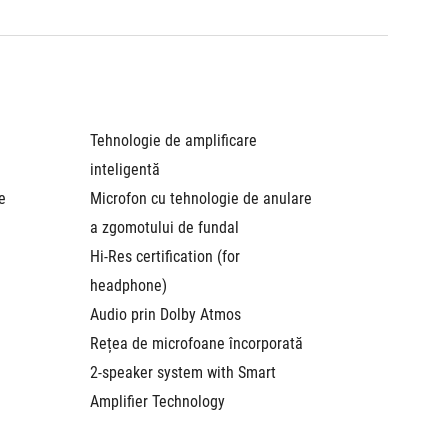
Tehnologie de amplificare 
Tehnolog
inteligentă
intelige
 
Microfon cu tehnologie de anulare 
Microfo
a zgomotului de fundal
a zgomo
Hi-Res certification (for 
Hi-Res ce
headphone)
headph
Audio prin Dolby Atmos
Audio p
Rețea de microfoane încorporată
Rețea d
2-speaker system with Smart 
2-speak
Amplifier Technology
Amplifi