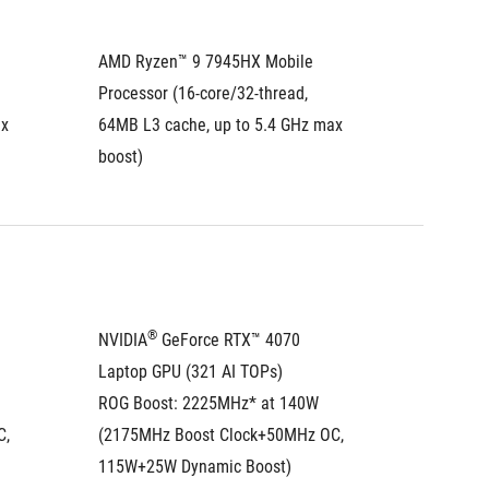
AMD Ryzen™ 9 7945HX Mobile 
AMD Ryz
Processor (16-core/32-thread, 
Processo
x 
64MB L3 cache, up to 5.4 GHz max 
64MB L3
boost)
boost)
®
NVIDIA
 GeForce RTX™ 4070 
NVIDIA
Laptop GPU (321 AI TOPs)
Laptop 
ROG Boost: 2225MHz* at 140W 
ROG Boo
, 
(2175MHz Boost Clock+50MHz OC, 
(2370MH
115W+25W Dynamic Boost)
115W+2