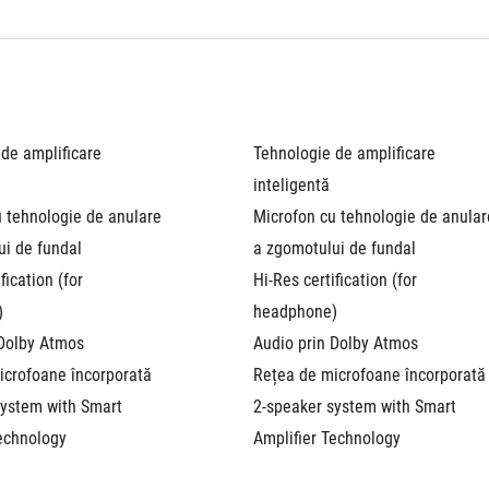
de amplificare 
Tehnologie de amplificare 
inteligentă
 tehnologie de anulare 
Microfon cu tehnologie de anulare
ui de fundal
a zgomotului de fundal
fication (for 
Hi-Res certification (for 
)
headphone)
 Dolby Atmos
Audio prin Dolby Atmos
icrofoane încorporată
Rețea de microfoane încorporată
ystem with Smart 
2-speaker system with Smart 
Technology
Amplifier Technology