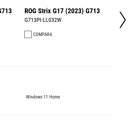
G713
ROG Strix G17 (2023) G713
ROG S
G713PI-LL032W
G713P
COMPARA
CO
Windows 11 Home
Fara si