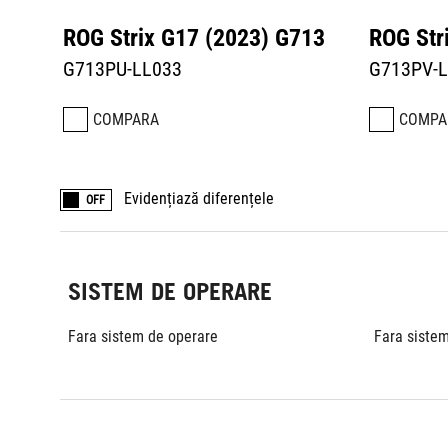
ROG Strix G17 (2023) G713
ROG Str
G713PU-LL033
G713PV-
COMPARA
COMPA
Evidențiază diferențele
OFF
SISTEM DE OPERARE
Fara sistem de operare
Fara siste