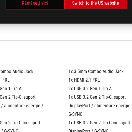
Rămâneți aici
Switch to the US website
-DIMM slots
2x DDR5 SO-DIMM slots
e
2x M.2 PCIe
Combo Audio Jack
1x 3.5mm Combo Audio Jack
1 FRL
1x HDMI 2.1 FRL
Gen 1 Tip-A
2x USB 3.2 Gen 1 Tip-A
Gen 2 Tip-C, suport 
1x USB 3.2 Gen 2 Tip-C, suport 
 / alimentare energie / 
DisplayPort / alimentare energie /
G-SYNC
Gen 2 Tip-C cu suport 
1x USB 3.2 Gen 2 Tip-C cu suport 
t / G-SYNC
DisplayPort / G-SYNC