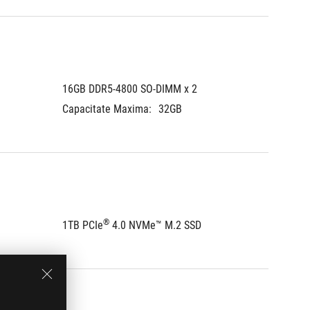
16GB DDR5-4800 SO-DIMM x 2
8GB DD
Capacitate Maxima:
32GB
Capacit
®
1TB PCIe
 4.0 NVMe™ M.2 SSD
512GB 