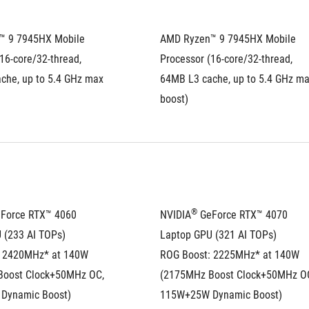
 9 7945HX Mobile 
AMD Ryzen™ 9 7945HX Mobile 
16-core/32-thread, 
Processor (16-core/32-thread, 
che, up to 5.4 GHz max 
64MB L3 cache, up to 5.4 GHz ma
boost)
®
eForce RTX™ 4060 
NVIDIA
 GeForce RTX™ 4070 
 (233 AI TOPs)
Laptop GPU (321 AI TOPs)
 2420MHz* at 140W 
ROG Boost: 2225MHz* at 140W 
oost Clock+50MHz OC, 
(2175MHz Boost Clock+50MHz OC
Dynamic Boost)
115W+25W Dynamic Boost)