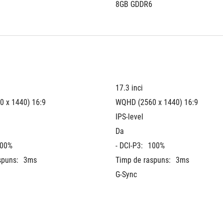
8GB GDDR6
17.3 inci
 x 1440) 16:9
WQHD (2560 x 1440) 16:9
IPS-level
Da
00%
- DCI-P3:
100%
spuns:
3ms
Timp de raspuns:
3ms
G-Sync