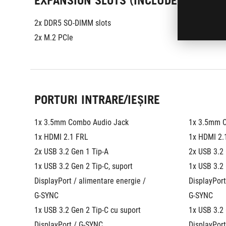
EXPANSION SLOTS (INCLUDES USED)
2x DDR5 SO-DIMM slots
2x DDR5 SO
2x M.2 PCIe
2x M.2 PCI
PORTURI INTRARE/IEȘIRE
1x 3.5mm Combo Audio Jack
1x 3.5mm 
1x HDMI 2.1 FRL
1x HDMI 2.
2x USB 3.2 Gen 1 Tip-A
2x USB 3.2 
1x USB 3.2 Gen 2 Tip-C, suport 
1x USB 3.2 
DisplayPort / alimentare energie / 
DisplayPort
G-SYNC
G-SYNC
1x USB 3.2 Gen 2 Tip-C cu suport 
1x USB 3.2 
DisplayPort / G-SYNC
DisplayPor