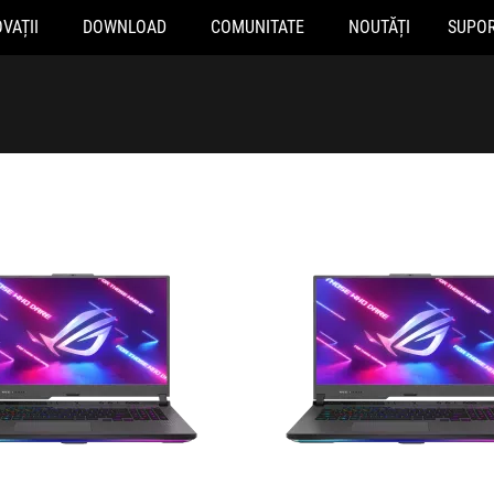
VAȚII
DOWNLOAD
COMUNITATE
NOUTĂȚI
SUPO
030
G713PI-LL032