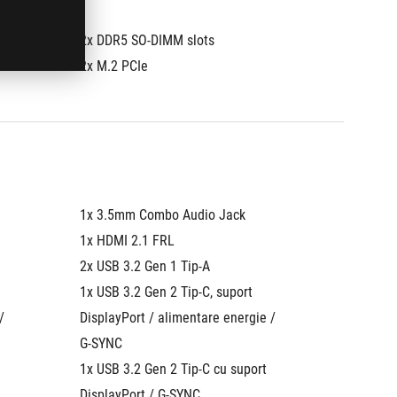
2x DDR5 SO-DIMM slots
2x DDR5
2x M.2 PCIe
2x M.2 
1x 3.5mm Combo Audio Jack
1x 3.5
1x HDMI 2.1 FRL
1x HDMI
2x USB 3.2 Gen 1 Tip-A
2x USB 
1x USB 3.2 Gen 2 Tip-C, suport 
1x USB 3
 
DisplayPort / alimentare energie / 
DisplayP
G-SYNC
G-SYNC
1x USB 3.2 Gen 2 Tip-C cu suport 
1x USB 3
DisplayPort / G-SYNC
Display