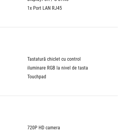
1x Port LAN RJ45
1x Port
Tastatură chiclet cu control 
Tastatur
iluminare RGB la nivel de tasta
zone R
Touchpad
Touchp
720P HD camera
720P H