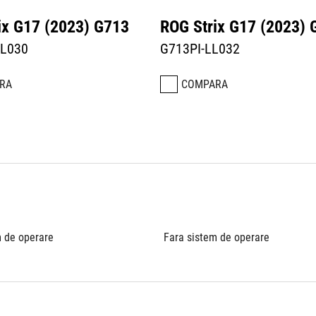
ix G17 (2023) G713
ROG Strix G17 (2023) 
LL030
G713PI-LL032
RA
COMPARA
m de operare
Fara sistem de operare