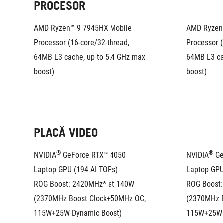
PROCESOR
AMD Ryzen™ 9 7945HX Mobile 
AMD Ryzen™
Processor (16-core/32-thread, 
Processor (
64MB L3 cache, up to 5.4 GHz max 
64MB L3 ca
boost)
boost)
PLACĂ VIDEO
®
®
NVIDIA
 GeForce RTX™ 4050 
NVIDIA
 G
Laptop GPU (194 AI TOPs)
Laptop GPU
ROG Boost: 2420MHz* at 140W 
ROG Boost:
(2370MHz Boost Clock+50MHz OC, 
(2370MHz B
115W+25W Dynamic Boost)
115W+25W 