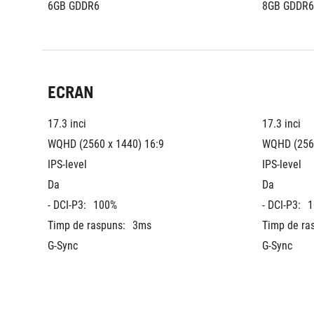
6GB GDDR6
8GB GDDR6
ECRAN
17.3 inci
17.3 inci
WQHD (2560 x 1440) 16:9
WQHD (2560
IPS-level
IPS-level
Da
Da
- DCI-P3:
100%
- DCI-P3:
1
Timp de raspuns:
3ms
Timp de ra
G-Sync
G-Sync