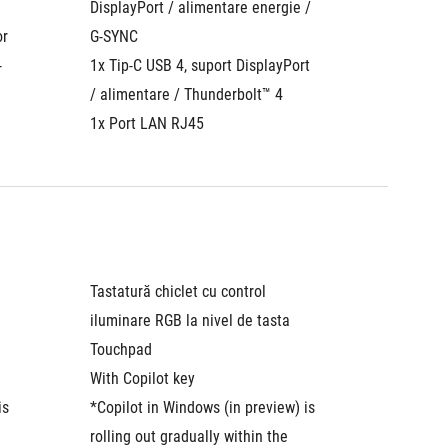
DisplayPort / alimentare energie / 
Alimenta
r 
G-SYNC
1x Thund
-
1x Tip-C USB 4, suport DisplayPort 
DisplayP
/ alimentare / Thunderbolt™ 4
SYNC (d
1x Port LAN RJ45
1x Port
Tastatură chiclet cu control 
Tastatur
iluminare RGB la nivel de tasta
iluminar
Touchpad
Touchp
With Copilot key
With Co
s 
*Copilot in Windows (in preview) is 
*Copilot
rolling out gradually within the 
rolling 