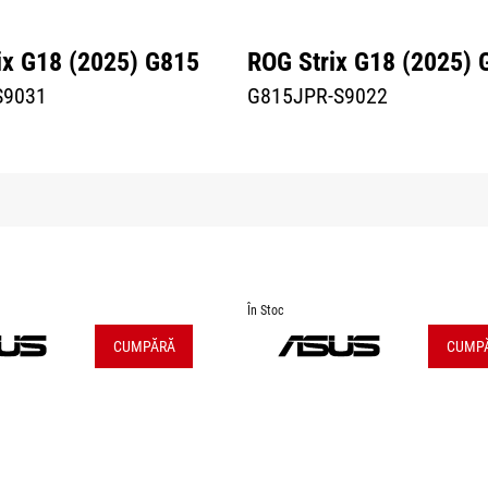
ix G18 (2025) G815
ROG Strix G18 (2025) 
S9031
G815JPR-S9022
În Stoc
CUMPĂRĂ
CUMP