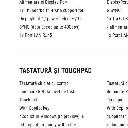
Alimentare si Display Port
DisplayPort
1x Thunderbolt™ 4 with support for 
G-SYNC
DisplayPort™ / power delivery / G-
1x Tip-C US
SYNC (data speed up to 40Gbps)
/ alimentar
1x Port LAN RJ45
1x Port LA
TASTATURĂ ȘI TOUCHPAD
Tastatură chiclet cu control 
Tastatură ch
iluminare RGB la nivel de tasta
iluminare R
Touchpad
Touchpad
With Copilot key
With Copilo
*Copilot in Windows (in preview) is 
*Copilot in
rolling out gradually within the 
rolling out 