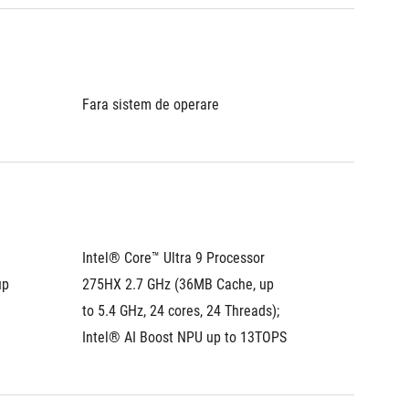
Fara sistem de operare
Fara si
Intel® Core™ Ultra 9 Processor 
Intel® C
p 
275HX 2.7 GHz (36MB Cache, up 
14900HX
to 5.4 GHz, 24 cores, 24 Threads); 
to 5.8 G
Intel® AI Boost NPU up to 13TOPS