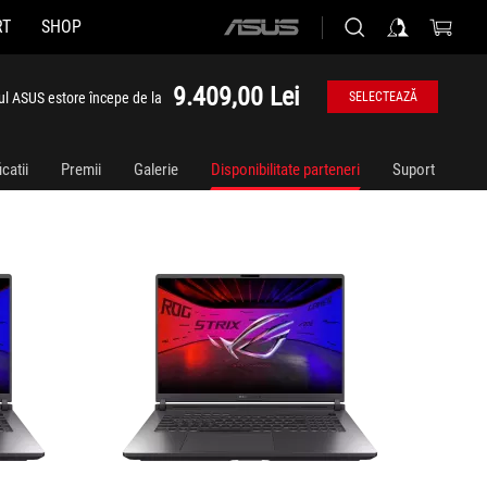
RT
SHOP
ASUS
G815LP-S9032
G815JP
home
logo
9.409,00 Lei
ul ASUS estore începe de la
SELECTEAZĂ
catii
Premii
Galerie
Disponibilitate parteneri
Suport