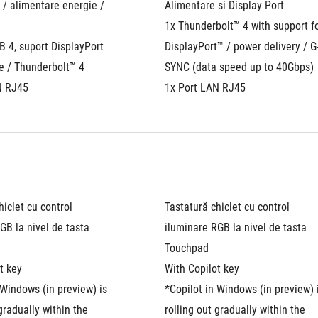
 / alimentare energie / 
Alimentare si Display Port
1x Thunderbolt™ 4 with support fo
B 4, suport DisplayPort 
DisplayPort™ / power delivery / G
e / Thunderbolt™ 4
SYNC (data speed up to 40Gbps)
N RJ45
1x Port LAN RJ45
iclet cu control 
Tastatură chiclet cu control 
GB la nivel de tasta
iluminare RGB la nivel de tasta
Touchpad
t key
With Copilot key
 Windows (in preview) is 
*Copilot in Windows (in preview) i
gradually within the 
rolling out gradually within the 