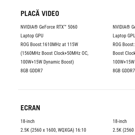
PLACĂ VIDEO
NVIDIA® GeForce RTX™ 5060 
NVIDIA® Ge
Laptop GPU
Laptop GP
ROG Boost:1610MHz at 115W  
ROG Boost:
(1560MHz Boost Clock+50MHz OC, 
Boost Cloc
100W+15W Dynamic Boost)
100W+15W 
8GB GDDR7
8GB GDDR7
ECRAN
18-inch
18-inch
2.5K (2560 x 1600, WQXGA) 16:10 
2.5K (2560