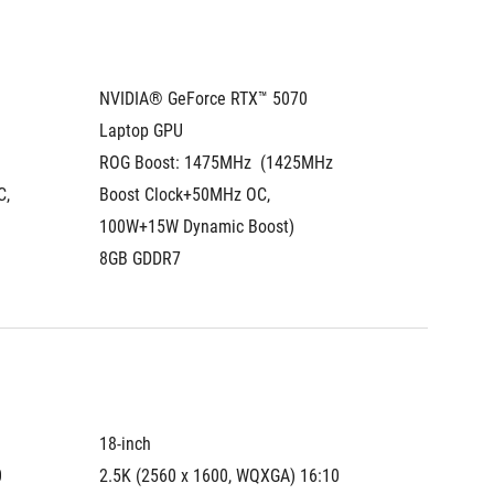
NVIDIA® GeForce RTX™ 5070 
NVIDIA®
Laptop GPU
Laptop
ROG Boost: 1475MHz  (1425MHz 
ROG Boo
, 
Boost Clock+50MHz OC, 
(1425MH
100W+15W Dynamic Boost)
100W+1
8GB GDDR7
8GB GD
18-inch
18-inch
 
2.5K (2560 x 1600, WQXGA) 16:10 
2.5K (2