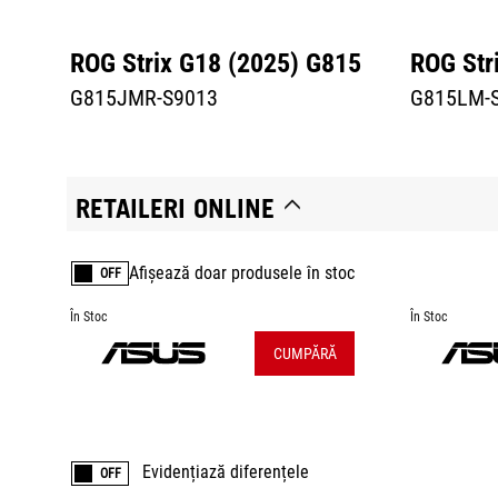
ROG Strix G18 (2025) G815
ROG Str
G815JMR-S9013
G815LM-
RETAILERI ONLINE
Afișează doar produsele în stoc
OFF
În Stoc
În Stoc
CUMPĂRĂ
Evidențiază diferențele
OFF