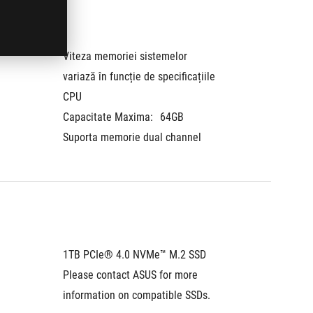
Viteza memoriei sistemelor 
Capacit
variază în funcție de specificațiile 
Suporta
CPU
Capacitate Maxima:
64GB
Suporta memorie dual channel
1TB PCIe® 4.0 NVMe™ M.2 SSD
1TB PC
Please contact ASUS for more 
information on compatible SSDs.