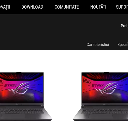
VAȚII
DOWNLOAD
COMUNITATE
NOUTĂȚI
SUPO
031
G815JPR-S9022
Preț
Caracteristici
Specifi