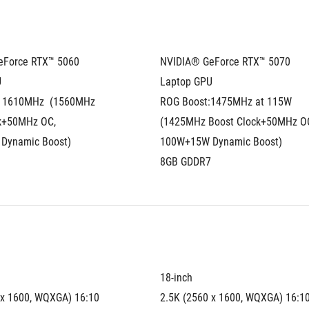
Force RTX™ 5060 
NVIDIA® GeForce RTX™ 5070 
U
Laptop GPU
 1610MHz  (1560MHz 
ROG Boost:1475MHz at 115W  
k+50MHz OC, 
(1425MHz Boost Clock+50MHz OC
Dynamic Boost)
100W+15W Dynamic Boost)
8GB GDDR7
18-inch
 x 1600, WQXGA) 16:10 
2.5K (2560 x 1600, WQXGA) 16:10