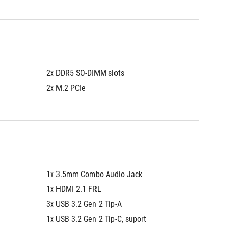
2x DDR5 SO-DIMM slots
2x DDR5
2x M.2 PCIe
2x M.2 
1x 3.5mm Combo Audio Jack
1x 3.5
1x HDMI 2.1 FRL
1x HDMI
3x USB 3.2 Gen 2 Tip-A
3x USB 
1x USB 3.2 Gen 2 Tip-C, suport 
1x Tip-C