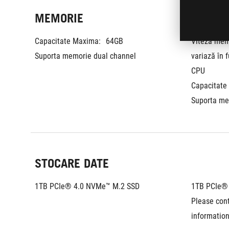
MEMORIE
Capacitate Maxima:
64GB
Viteza memo
Suporta memorie dual channel
variază în f
CPU
Capacitate
Suporta me
STOCARE DATE
1TB PCIe® 4.0 NVMe™ M.2 SSD
1TB PCIe®
Please cont
informatio