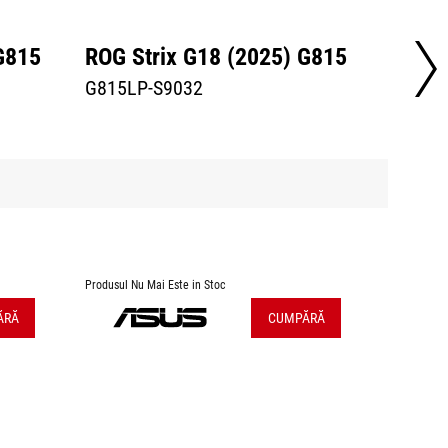
G815
ROG Strix G18 (2025) G815
ROG S
G815LP-S9032
G815J
Produsul Nu Mai Este in Stoc
Produsul Nu
ĂRĂ
CUMPĂRĂ