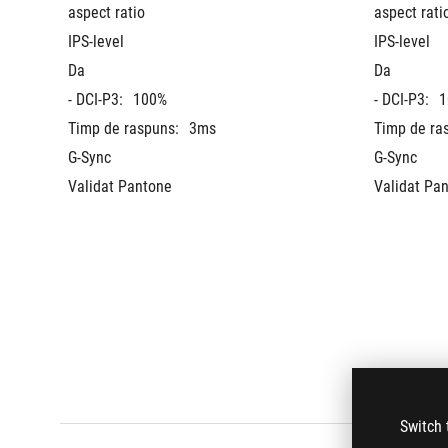
aspect ratio
aspect rati
IPS-level
IPS-level
Da
Da
- DCI-P3:
100%
- DCI-P3:
1
Timp de raspuns:
3ms
Timp de ra
G-Sync
G-Sync
Validat Pantone
Validat Pa
Switch 