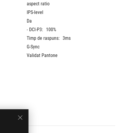
aspect ratio
aspect r
IPS-level
IPS-leve
Da
Da
- DCI-P3:
100%
- DCI-P3
Timp de raspuns:
3ms
Timp de
G-Sync
G-Sync
Validat Pantone
Validat