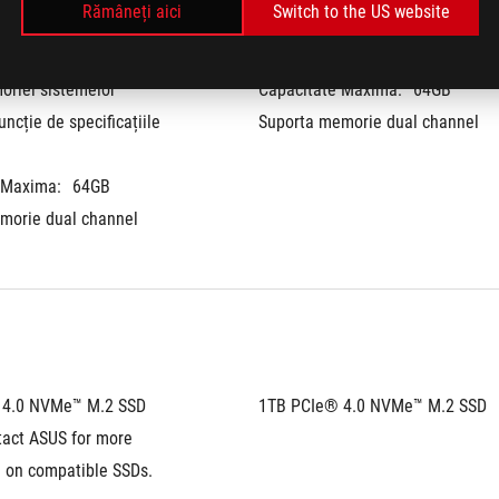
Rămâneți aici
Switch to the US website
riei sistemelor 
Capacitate Maxima:
64GB
uncție de specificațiile 
Suporta memorie dual channel
 Maxima:
64GB
morie dual channel
 4.0 NVMe™ M.2 SSD
1TB PCIe® 4.0 NVMe™ M.2 SSD
act ASUS for more 
n on compatible SSDs.