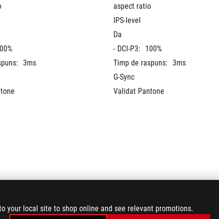
o
aspect ratio
IPS-level
Da
00%
- DCI-P3:
100%
spuns:
3ms
Timp de raspuns:
3ms
G-Sync
ntone
Validat Pantone
to your local site to shop online and see relevant promotions.