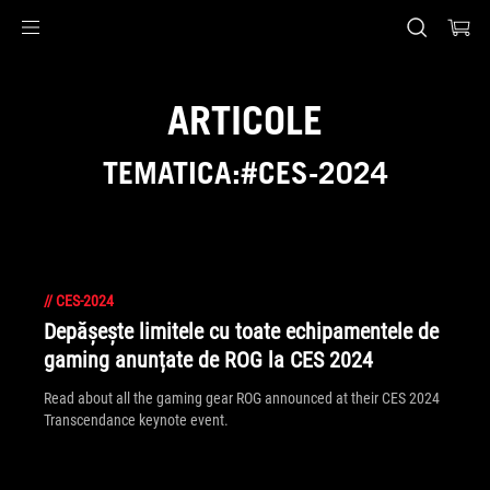
Accessibility links
Skip to content
Accessibility Help
Skip to Menu
ASUS Footer
ARTICOLE
TEMATICA:#CES-2024
//
CES-2024
Depășește limitele cu toate echipamentele de
gaming anunțate de ROG la CES 2024
Read about all the gaming gear ROG announced at their CES 2024
Transcendance keynote event.