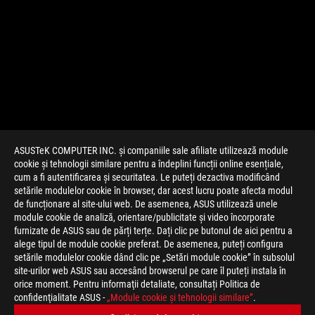
ASUSTeK COMPUTER INC. și companiile sale afiliate utilizează module
cookie și tehnologii similare pentru a îndeplini funcții online esențiale,
cum a fi autentificarea și securitatea. Le puteți dezactiva modificând
setările modulelor cookie în browser, dar acest lucru poate afecta modul
de funcționare al site-ului web. De asemenea, ASUS utilizează unele
module cookie de analiză, orientare/publicitate și video încorporate
furnizate de ASUS sau de părți terțe. Dați clic pe butonul de aici pentru a
>
JOCURI CES 2024
alege tipul de module cookie preferat. De asemenea, puteți configura
setările modulelor cookie dând clic pe „Setări module cookie” în subsolul
site-urilor web ASUS sau accesând browserul pe care îl puteți instala în
orice moment. Pentru informaţii detaliate, consultați Politica de
TIPURI DE PLATĂ ACCEPTATE
confidenţialitate ASUS -
„Module cookie şi tehnologii similare”
.