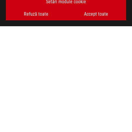
Setări module cookie
OBȚINEȚI CELE MAI RECENTE OFERTE ȘI MULTE ALTELE
Refuză toate
Accept toate
ABONARE
ACASĂ
DESPRE ROG
FORMULAR RETUR
NEWSROOM
ASUS PREMIUM CARE
ANPC
facebook
youtube
instagram