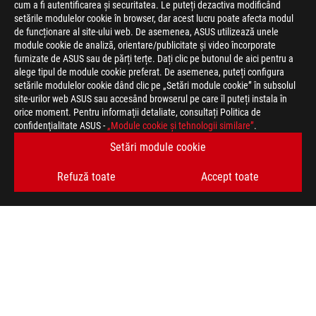
cum a fi autentificarea și securitatea. Le puteți dezactiva modificând
setările modulelor cookie în browser, dar acest lucru poate afecta modul
de funcționare al site-ului web. De asemenea, ASUS utilizează unele
module cookie de analiză, orientare/publicitate și video încorporate
furnizate de ASUS sau de părți terțe. Dați clic pe butonul de aici pentru a
>
JOCURI GAMING LAPTOPS
alege tipul de module cookie preferat. De asemenea, puteți configura
setările modulelor cookie dând clic pe „Setări module cookie” în subsolul
site-urilor web ASUS sau accesând browserul pe care îl puteți instala în
orice moment. Pentru informaţii detaliate, consultați Politica de
TIPURI DE PLATĂ ACCEPTATE
confidenţialitate ASUS -
„Module cookie şi tehnologii similare”
.
Setări module cookie
OBȚINEȚI CELE MAI RECENTE OFERTE ȘI MULTE ALTELE
Refuză toate
Accept toate
ABONARE
ACASĂ
DESPRE ROG
FORMULAR RETUR