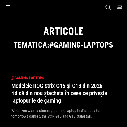
Accessibility links
Skip to content
Accessibility Help
Skip to Menu
ASUS Footer
ARTICOLE
TEMATICA:#GAMING-LAPTOPS
//
GAMING-LAPTOPS
Modelele ROG Strix G16 și G18 din 2026
ridică din nou ștacheta în ceea ce privește
laptopurile de gaming
When you want a stunning gaming laptop that’s ready for
tomorrow's games, the Strix G16 and G18 stand tall.