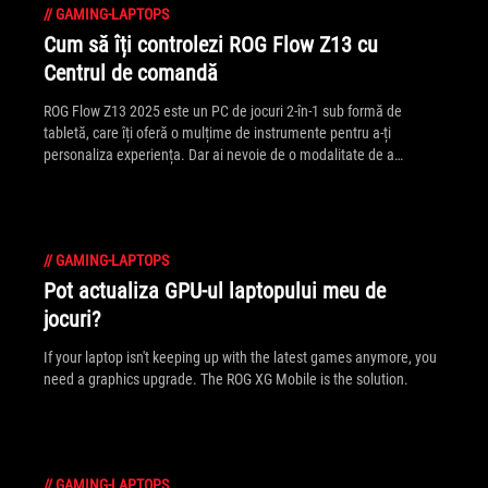
//
GAMING-LAPTOPS
Cum să îți controlezi ROG Flow Z13 cu
Centrul de comandă
ROG Flow Z13 2025 este un PC de jocuri 2-în-1 sub formă de
tabletă, care îți oferă o mulțime de instrumente pentru a-ți
personaliza experiența. Dar ai nevoie de o modalitate de a
gestiona aceste instrumente. De aceea am inclus Command
Center — un centru unic pentru controlul total asupra Z13.
//
GAMING-LAPTOPS
Pot actualiza GPU-ul laptopului meu de
jocuri?
If your laptop isn't keeping up with the latest games anymore, you
need a graphics upgrade. The ROG XG Mobile is the solution.
//
GAMING-LAPTOPS