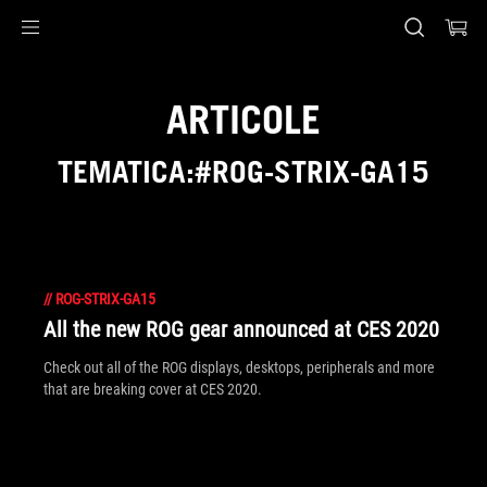
Accessibility links
Skip to content
Accessibility Help
Skip to Menu
ASUS Footer
ARTICOLE
TEMATICA:#ROG-STRIX-GA15
//
ROG-STRIX-GA15
All the new ROG gear announced at CES 2020
Check out all of the ROG displays, desktops, peripherals and more
that are breaking cover at CES 2020.