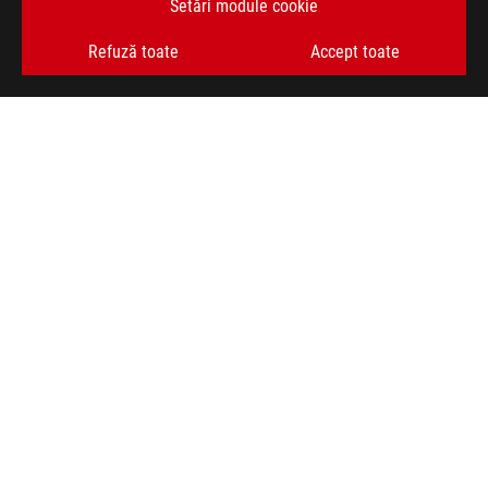
Setări module cookie
OBȚINEȚI CELE MAI RECENTE OFERTE ȘI MULTE ALTELE
Refuză toate
Accept toate
ABONARE
ACASĂ
DESPRE ROG
FORMULAR RETUR
NEWSROOM
ASUS PREMIUM CARE
ANPC
facebook
youtube
instagram