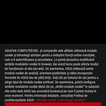
ASUSTeK COMPUTER INC. și companiile sale afiliate utilizează module
cookie și tehnologii similare pentru a îndeplini funcții online esențiale,
cum a fi autentificarea și securitatea. Le puteți dezactiva modificând
setările modulelor cookie în browser, dar acest lucru poate afecta modul
de funcționare al site-ului web. De asemenea, ASUS utilizează unele
module cookie de analiză, orientare/publicitate și video încorporate
furnizate de ASUS sau de părți terțe. Dați clic pe butonul de aici pentru a
>
JOCURI ROG STRIX GA15
alege tipul de module cookie preferat. De asemenea, puteți configura
setările modulelor cookie dând clic pe „Setări module cookie” în subsolul
site-urilor web ASUS sau accesând browserul pe care îl puteți instala în
orice moment. Pentru informaţii detaliate, consultați Politica de
TIPURI DE PLATĂ ACCEPTATE
confidenţialitate ASUS -
„Module cookie şi tehnologii similare”
.