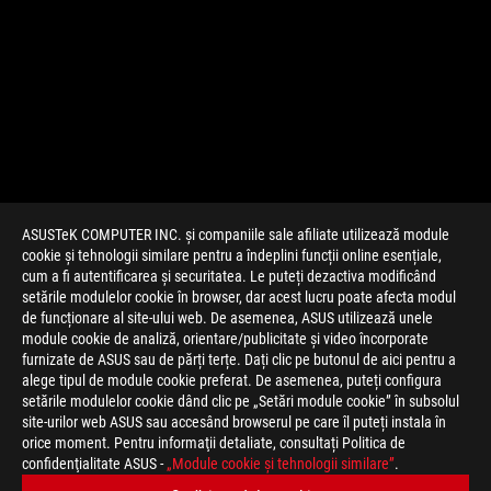
ASUSTeK COMPUTER INC. și companiile sale afiliate utilizează module
cookie și tehnologii similare pentru a îndeplini funcții online esențiale,
cum a fi autentificarea și securitatea. Le puteți dezactiva modificând
setările modulelor cookie în browser, dar acest lucru poate afecta modul
de funcționare al site-ului web. De asemenea, ASUS utilizează unele
module cookie de analiză, orientare/publicitate și video încorporate
furnizate de ASUS sau de părți terțe. Dați clic pe butonul de aici pentru a
>
JOCURI ROG STRIX GO 2.4
alege tipul de module cookie preferat. De asemenea, puteți configura
setările modulelor cookie dând clic pe „Setări module cookie” în subsolul
site-urilor web ASUS sau accesând browserul pe care îl puteți instala în
orice moment. Pentru informaţii detaliate, consultați Politica de
TIPURI DE PLATĂ ACCEPTATE
confidenţialitate ASUS -
„Module cookie şi tehnologii similare”
.