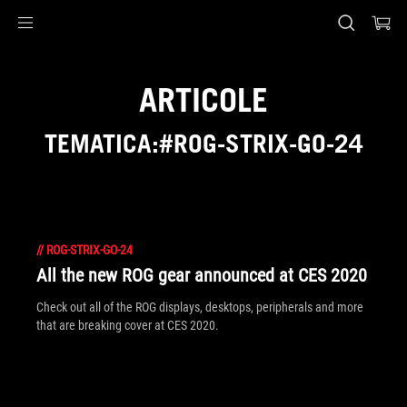
Accessibility links
Skip to content
Accessibility Help
Skip to Menu
ASUS Footer
ARTICOLE
TEMATICA:#ROG-STRIX-GO-24
//
ROG-STRIX-GO-24
All the new ROG gear announced at CES 2020
Check out all of the ROG displays, desktops, peripherals and more
that are breaking cover at CES 2020.