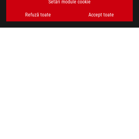
Setări module cookie
OBȚINEȚI CELE MAI RECENTE OFERTE ȘI MULTE ALTELE
Refuză toate
Accept toate
ABONARE
ACASĂ
DESPRE ROG
FORMULAR RETUR
NEWSROOM
ASUS PREMIUM CARE
ANPC
facebook
youtube
instagram