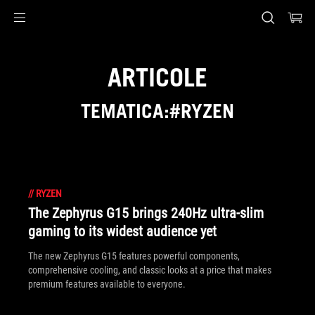
Accessibility links
Skip to content
Accessibility Help
Skip to Menu
ASUS Footer
ARTICOLE
TEMATICA:#RYZEN
//
RYZEN
The Zephyrus G15 brings 240Hz ultra-slim
gaming to its widest audience yet
The new Zephyrus G15 features powerful components,
comprehensive cooling, and classic looks at a price that makes
premium features available to everyone.