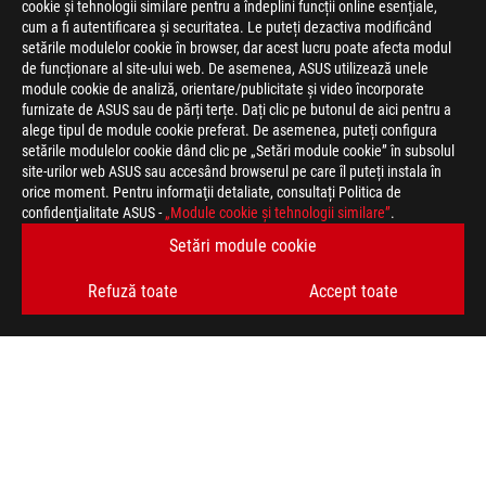
cookie și tehnologii similare pentru a îndeplini funcții online esențiale,
cum a fi autentificarea și securitatea. Le puteți dezactiva modificând
setările modulelor cookie în browser, dar acest lucru poate afecta modul
de funcționare al site-ului web. De asemenea, ASUS utilizează unele
module cookie de analiză, orientare/publicitate și video încorporate
furnizate de ASUS sau de părți terțe. Dați clic pe butonul de aici pentru a
>
JOCURI RYZEN
alege tipul de module cookie preferat. De asemenea, puteți configura
setările modulelor cookie dând clic pe „Setări module cookie” în subsolul
site-urilor web ASUS sau accesând browserul pe care îl puteți instala în
orice moment. Pentru informaţii detaliate, consultați Politica de
TIPURI DE PLATĂ ACCEPTATE
confidenţialitate ASUS -
„Module cookie şi tehnologii similare”
.
Setări module cookie
OBȚINEȚI CELE MAI RECENTE OFERTE ȘI MULTE ALTELE
Refuză toate
Accept toate
ABONARE
ACASĂ
DESPRE ROG
FORMULAR RETUR