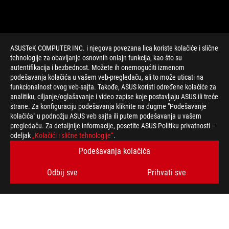
ASUSTeK COMPUTER INC. i njegova povezana lica koriste kolačiće i slične
tehnologije za obavljanje osnovnih onlajn funkcija, kao što su
autentifikacija i bezbednost. Možete ih onemogućiti izmenom
podešavanja kolačića u vašem veb-pregledaču, ali to može uticati na
funkcionalnost ovog veb-sajta. Takođe, ASUS koristi određene kolačiće za
>
GEJMING CUSTOM
analitiku, ciljanje/oglašavanje i video zapise koje postavljaju ASUS ili treće
strane. Za konfiguraciju podešavanja kliknite na dugme "Podešavanje
kolačića" u podnožju ASUS veb sajta ili putem podešavanja u vašem
pregledaču. Za detaljnije informacije, posetite ASUS Politiku privatnosti –
PODRŽANI NAČINI PLAĆANJA
odeljak
„Kolačići i slične tehnologije“
.
Podešavanja kolačića
BUDITE U TOKU SA NAJNOVIJIM PONUDAMA!
Odbij sve
Prihvati sve
PRIJAVITE SE
O ROG-U