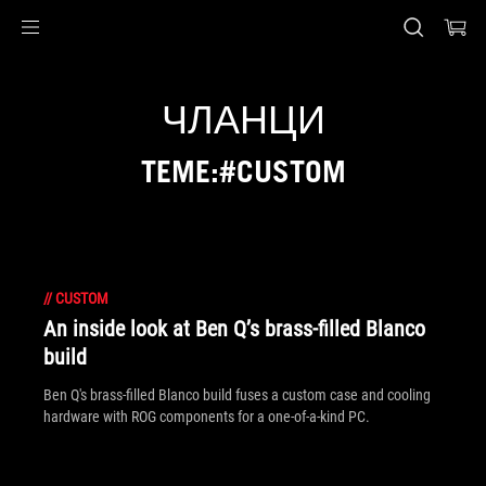
Accessibility links
Preskoči na sadržaj
Pomoć za pristupačnost
Preskoči na meni
ROG podnožje
ЧЛАНЦИ
TEME:#CUSTOM
//
CUSTOM
An inside look at Ben Q’s brass-filled Blanco
build
Ben Q's brass-filled Blanco build fuses a custom case and cooling
hardware with ROG components for a one-of-a-kind PC.