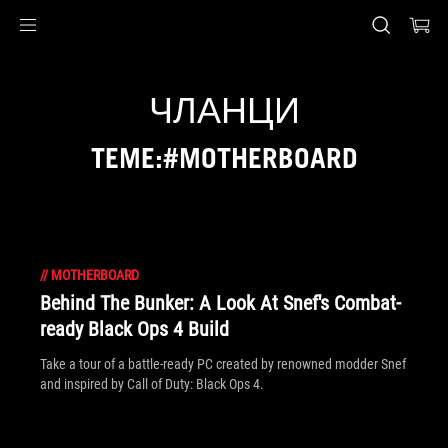
Accessibility links
Preskoči na sadržaj
Pomoć za pristupačnost
Preskoči na meni
ROG podnožje
ЧЛАНЦИ
TEME:#MOTHERBOARD
//
MOTHERBOARD
Behind The Bunker: A Look At Snef's Combat-
ready Black Ops 4 Build
Take a tour of a battle-ready PC created by renowned modder Snef
and inspired by Call of Duty: Black Ops 4.