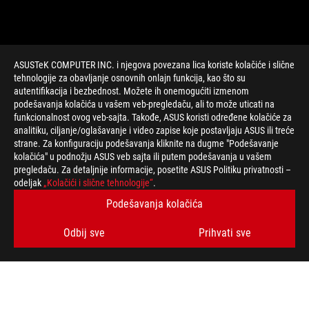
ASUSTeK COMPUTER INC. i njegova povezana lica koriste kolačiće i slične
tehnologije za obavljanje osnovnih onlajn funkcija, kao što su
autentifikacija i bezbednost. Možete ih onemogućiti izmenom
podešavanja kolačića u vašem veb-pregledaču, ali to može uticati na
funkcionalnost ovog veb-sajta. Takođe, ASUS koristi određene kolačiće za
>
GEJMING MOTHERBOARD
analitiku, ciljanje/oglašavanje i video zapise koje postavljaju ASUS ili treće
strane. Za konfiguraciju podešavanja kliknite na dugme "Podešavanje
kolačića" u podnožju ASUS veb sajta ili putem podešavanja u vašem
pregledaču. Za detaljnije informacije, posetite ASUS Politiku privatnosti –
PODRŽANI NAČINI PLAĆANJA
odeljak
„Kolačići i slične tehnologije“
.
Podešavanja kolačića
BUDITE U TOKU SA NAJNOVIJIM PONUDAMA!
Odbij sve
Prihvati sve
PRIJAVITE SE
O ROG-U