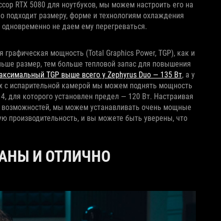
сор RTX 5080 для ноутбуков, мы можем настроить его на
о подходит размеру, форме и технологиям охлаждения
и одновременно не даем ему перегреваться.
 графическая мощность (Total Graphics Power, TGP), как и
больше размер, тем больше тепловой запас для повышения
аксимальный TGP выше всего у Zephyrus Duo — 135 Вт
, а у
ах с испарительной камерой мы можем поднять мощность
4, для которого установлен предел — 120 Вт. Настраивая
о возможностей, мы можем устанавливать очень мощные
ую производительность, и вы можете быть уверены, что
АНЫ И ОТЛИЧНО