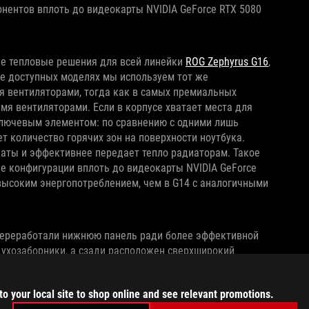
нентов вплоть до видеокарты NVIDIA GeForce RTX 5080
е тепловые решения для всей линейки
ROG Zephyrus G16
,
е доступных моделях мы используем тот же
я вентиляторами, тогда как в самых премиальных
мя вентиляторами. Если в корпусе хватает места для
 ключевым элементом: по сравнению с одними лишь
 количество горячих зон на поверхности ноутбука.
аты и эффективнее передает тепло радиаторам. Такое
е конфигурации вплоть до видеокарты NVIDIA GeForce
е высоким энергопотреблением, чем в G14 с аналогичными
 переработали нижнюю панель ради более эффективной
духозаборники, а сзади расположен сверхширокий
, какой бы напряженной ни была игра. А еще пылевые
еменем вентиляторы не забиваются пылью, которая
to your local site to shop online and see relevant promotions.