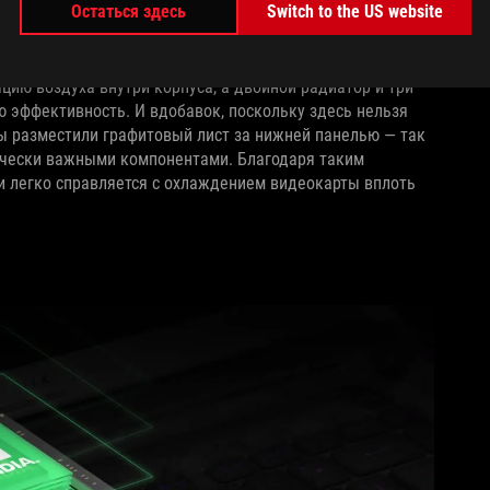
Остаться здесь
Switch to the US website
полноразмерных 16‑дюймовых сенсорных OLED‑дисплея 3K
альную испарительную камеру с покрытием 45%
ию воздуха внутри корпуса, а двойной радиатор и три
 эффективность. И вдобавок, поскольку здесь нельзя
мы разместили графитовый лист за нижней панелью — так
ически важными компонентами. Благодаря таким
и легко справляется с охлаждением видеокарты вплоть