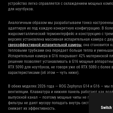
устройство легко справляется с охлаждением мощных компо
для ноутбуков.
Аналогичным образом мы разрабатываем тонко настроенны
адаптируя их под каждую конкретную конфигурацию. В боле
жидкометаллический термоинтерфейс и конструкцию с трем
версиях установлена массивная испарительная камера с дву
сверхэффективной испарительной камеры
, она становится
тепловыми трубками она передает больше тепла и уменьшает
Испарительная камера в G16 покрывает 42% материнской пл
решение позволяет устанавливать в G16 мощные аппаратны
RTX 5090 для ноутбуков, не говоря уже об RTX 5080 с боле
характеристиками (об этом — чуть ниже).
В обеих моделях 2026 года — ROG Zephyrus G14 и G16 — мы
вентиляции. Клавиатура и нижняя панель работают как воз
выпускной канал — поэтому мощные чипы не перегреваются
фильтры не дают мусору попадать внутрь системы, и со вр
Switch 
снижает их эффективность.