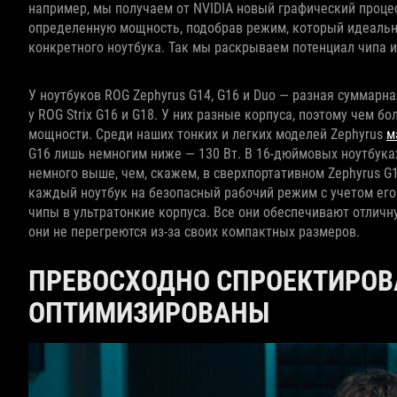
например, мы получаем от NVIDIA новый графический процес
определенную мощность, подобрав режим, который идеальн
конкретного ноутбука. Так мы раскрываем потенциал чипа 
У ноутбуков ROG Zephyrus G14, G16 и Duo — разная суммарная
у ROG Strix G16 и G18. У них разные корпуса, поэтому чем 
мощности. Среди наших тонких и легких моделей Zephyrus
м
G16 лишь немногим ниже — 130 Вт. В 16‑дюймовых ноутбук
немного выше, чем, скажем, в сверхпортативном Zephyrus G1
каждый ноутбук на безопасный рабочий режим с учетом ег
чипы в ультратонкие корпуса. Все они обеспечивают отличн
они не перегреются из-за своих компактных размеров.
ПРЕВОСХОДНО СПРОЕКТИРОВ
ОПТИМИЗИРОВАНЫ