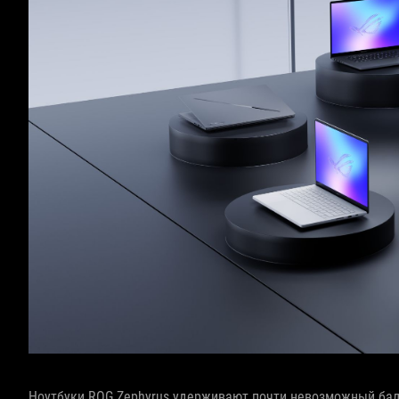
Ноутбуки ROG Zephyrus удерживают почти невозможный бала