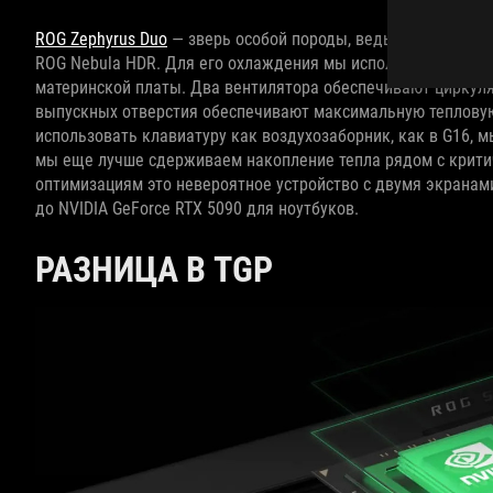
ROG Zephyrus Duo
— зверь особой породы, ведь у него два 
ROG Nebula HDR. Для его охлаждения мы используем специ
материнской платы. Два вентилятора обеспечивают циркуляц
выпускных отверстия обеспечивают максимальную тепловую
использовать клавиатуру как воздухозаборник, как в G16, 
мы еще лучше сдерживаем накопление тепла рядом с крит
оптимизациям это невероятное устройство с двумя экранам
до NVIDIA GeForce RTX 5090 для ноутбуков.
РАЗНИЦА В TGP