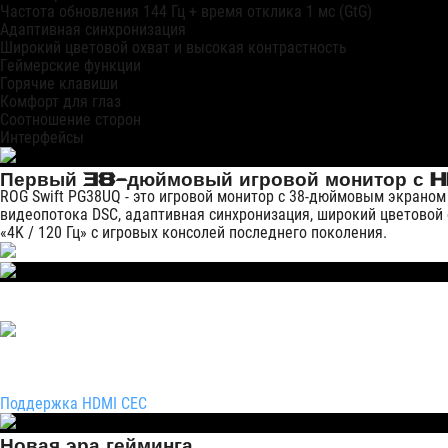
Частота обновления 144 Гц + время отклика 1 мс (GtG)
Адаптивная синхронизация
Широкий цветовой охват и высокая контрастность
Геймерские функции
Горячие клавиши
Комфорт для глаз
Соотношение сторон
Интерфейсы
Первый 38-дюймовый игровой монитор с H
ROG Swift PG38UQ - это игровой монитор с 38-дюймовым экраном 
видеопотока DSC, адаптивная синхронизация, широкий цветовой 
«4K / 120 Гц» c игровых консолей последнего поколения.
Интерфейс HDMI 2.1
Поддерживаемый последним поколением игровых консолей интерф
Переменная частота обновления
Низкая латентность
Режим 4K / 120 Гц
Поддержка HDMI CEC
Новая эра гейминга