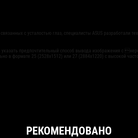
вязанных с усталостью глаз, специалисты ASUS разработали техн
м указать предпочтительный способ вывода изображения с нер
льно в формате 25 (2528x1512) или 27 (2884x1220) c высокой част
РЕКОМЕНДОВАНО