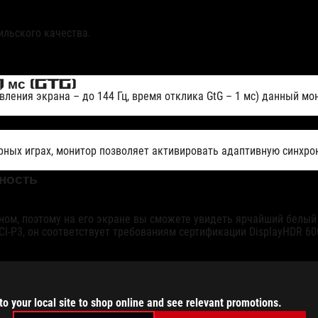
льского качества.
 1 мс (GtG)
ления экрана – до 144 Гц, время отклика GtG – 1 мс) данный м
х играх, монитор позволяет активировать адаптивную синхрониз
ность
м, поэтому на его экране вы сможете увидеть ярчайший белый 
CI-P3, он соответствует требованиям сертификации DisplayHDR 60
to your local site to shop online and see relevant promotions.