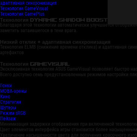
адаптивная синхронизация
Технология GameVisual
Технология GamePlus
Технология Dynamic Shadow Boost
Благодаря этой технологии автоматически улучшается отображен
заметить затаившегося в тени врага.
Низкий отклик + адаптивная синхронизация
Технология ELMB (снижение времени отклика) и адаптивная син
артефактов
Технология GameVisual
Эксклюзивная технология ASUS GameVisual позволяет быстро на
Всего доступно семь предустановленных режимов настройки плю
Гонки
MOBA-арены
Кино
Стратегии
Шутеры
Режим sRGB
Пейзаж
Минимизация задержки отображения при включенной технологии
Цвет элементов интерфейса игры становится более насыщенным
Увеличение насыщенности цвета для получения красочного изо