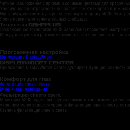
Четкое изображение с яркими и сочными цветами для красочных
Увеличенная контрастность позволяет заметить врага в темных 
Настройки, соответствующие цветовому стандарту sRGB. Этот р
Яркие краски для увлекательных слайд-шоу
Технология GamePlus
Эксклюзивная технология ASUS GameVisual позволяет быстро на
Между доступными режимами можно легко переключаться нажат
Программная настройка
Приложение DisplayWidget
DisplayWidget center
Приложение DisplayWidget Center дублирует функциональность 
Комфорт для глаз
Фильтрация синего света
Минимизация мерцания
Фильтрация синего света
Мониторы ASUS наделены специальными технологиями, уменьшающ
экранном меню задается уровень фильтрации синего света, кото
Степень фильтрации синего света