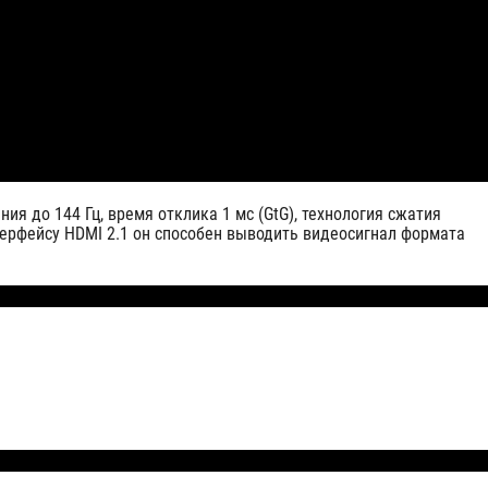
я до 144 Гц, время отклика 1 мс (GtG), технология сжатия
нтерфейсу HDMI 2.1 он способен выводить видеосигнал формата
м 4K и частотой обновления до 120 Гц