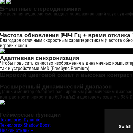
5-ваттные стереодинамики
Встроенная аудиосистема выдает завораживающий звук аудиофи
Частота обновления 144 Гц + время отклика
Благодаря отличным скоростным характеристикам (частота обнов
игровых сцен.
Адаптивная синхронизация
Чтобы повысить качество изображения в динамичных компьютерны
так и устройствами AMD (FreeSync Premium).
Широкий цветовой охват и высокая контраст
Расширенный динамический диапазон
Данный монитор обладает расширенным динамическим диапазоно
контрастности, яркости до 600 кд/м2 и цветовому охвату в 98% D
Геймерские функции
Технология Dynamic
Технология Shadow Boost
Switch 
Низкий отклик +