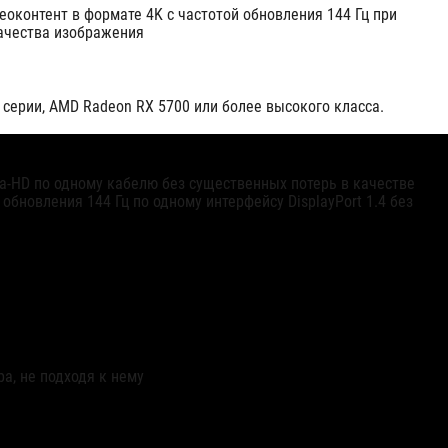
оконтент в формате 4K с частотой обновления 144 Гц при
качества изображения
 серии, AMD Radeon RX 5700 или более высокого класса.
a-HD по одному кабелю без существенных потерь в качестве
новления 144 Гц по одному интерфейсу DisplayPort 1.4 без
а, не подходя к нему