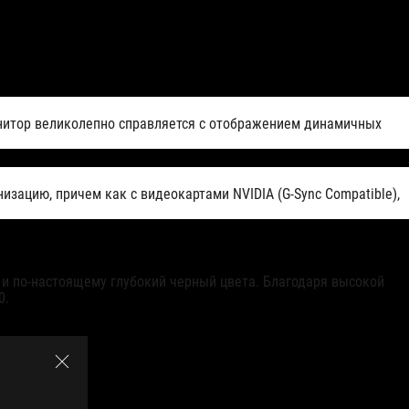
онитор великолепно справляется с отображением динамичных
ацию, причем как с видеокартами NVIDIA (G-Sync Compatible),
и по-настоящему глубокий черный цвета. Благодаря высокой
0.