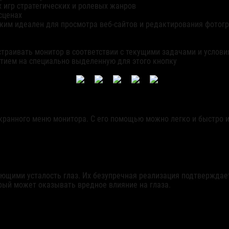
 игр стратегических и ролевых жанров
сценах
ежим идеален для просмотра веб-сайтов и редактирования фотог
страивать монитор в соответствии с текущими задачами и услов
ием на специально выделенную для этого кнопку
экранного меню монитора. С его помощью можно легко и быстро 
ими усталость глаз. Их безупречная реализация подтверждаетс
рый может оказывать вредное влияние на глаза.