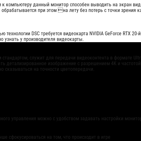
 к компьютеру данный монитор способен выводить на экран виде
 обрабатывается при этом на лету без потерь с точки зрения 
ью технологии DSC требуется видеокарта NVIDIA GeForce RTX 20-й
о узнать у производителя видеокарты.
стандартом, служит для передачи видеоконтента в формате Ultr
ь детализированное изображение с разрешением 4K и частотой об
но сказываться на точности цветопередачи.
ного управления можно с удобством задавать настройки монитор
ше сфокусироваться на том, что происходит в игре