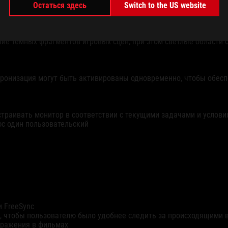
Остаться здесь
Switch to the US website
ие темных фрагментов игровых сцен, при этом светлые области 
хронизация могут быть активированы одновременно, чтобы обесп
страивать монитор в соответствии с текущими задачами и услов
с один пользовательский
 FreeSync
, чтобы пользователю было удобнее следить за происходящими 
бражения в фильмах