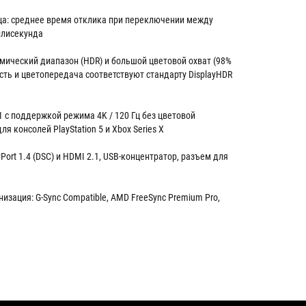
ца: среднее время отклика при переключении между
ллисекунда
ический диапазон (HDR) и большой цветовой охват (98%
ость и цветопередача соответствуют стандарту DisplayHDR
 с поддержкой режима 4K / 120 Гц без цветовой
я консолей PlayStation 5 и Xbox Series X
Port 1.4 (DSC) и HDMI 2.1, USB-концентратор, разъем для
изация: G-Sync Compatible, AMD FreeSync Premium Pro,