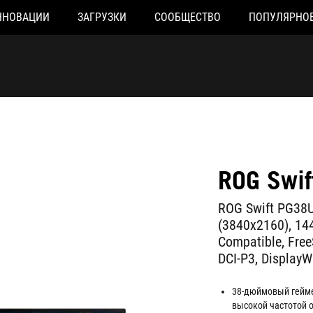
ННОВАЦИИ
ЗАГРУЗКИ
СООБЩЕСТВО
ПОПУЛЯРНО
ROG Swi
ROG Swift PG38U
(3840x2160), 144
Compatible, Fre
DCI-P3, DisplayW
38-дюймовый гейме
высокой частотой о