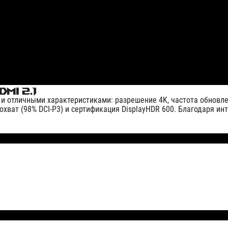
DMI 2.1
и отличными характеристиками: разрешение 4K, частота обновлени
охват (98% DCI-P3) и сертификация DisplayHDR 600. Благодаря и
ейс HDMI 2.1 позволяет передавать видеоконтент с разрешение