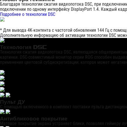
Благодаря технологии сжатия видеопотока DSC, при подключении
подключении по одному интерфейсу DisplayPort 1.4. Каждый кадр
Подробнее о технологии DSC
* Для вывода 4K-контента с частотой обновления 144 Гц с помощ
Дополнительную информацию об активации технологии DSC можн
Технология DSC
Технология сжатия видеопотока DSC, являющаяся общепринятым 
картинки. DSC-совместимый монитор серии ROG способен выдават
применения цветовой субдискретизации, которая может негатив
Пульт ДУ
С помощью включенного в комплект поставки пульта дистанцион
Антибликовое покрытие
Матовое покрытие экрана устраняет блики, позволяя геймеру луч