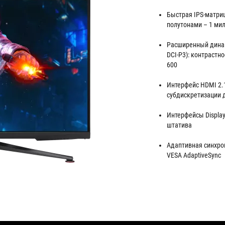
Быстрая IPS-матри
полутонами – 1 ми
Расширенный динам
DCI-P3): контрастн
600
Интерфейс HDMI 2.1
субдискретизации дл
Интерфейсы Display
штатива
Адаптивная синхрон
VESA AdaptiveSync