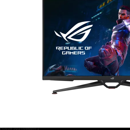
Первый 38-дюймовый игровой монитор с HDMI 2.1
Интерфейс HDMI 2.1
Новая эра гейминга