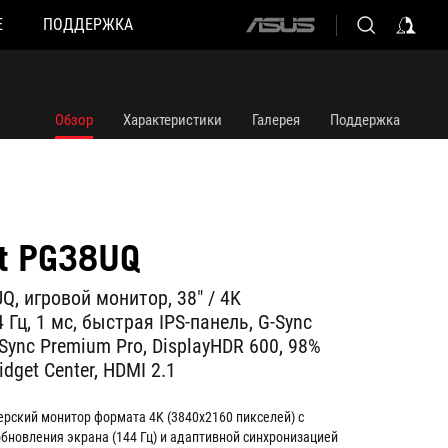
Е
ПОДДЕРЖКА
ASUS
home
logo
Обзор
Характеристики
Галерея
Поддержка
ft PG38UQ
Q, игровой монитор, 38" / 4K
 Гц, 1 мс, быстрая IPS-панель, G-Sync
eSync Premium Pro, DisplayHDR 600, 98%
idget Center, HDMI 2.1
рский монитор формата 4K (3840x2160 пикселей) с
бновления экрана (144 Гц) и адаптивной синхронизацией