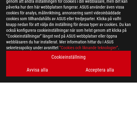
genom att ändra inställningen för cookies i din webbläsare, men det kan
påverka hur den här webbplatsen fungerar. ASUS använder även vissa
cookies för analys, målinriktning, annonsering samt videoinbäddade
cookies som tillhandahålls av ASUS eller tredjeparter. Klicka på valfri
Disclaimer
Products certified by the Federal Communications Commission a
knapp nedan för att välja din inställning för dessa typer av cookies. Du kan
Canada. Please visit the ASUS USA and ASUS Canada websites fo
också konfigurera cookieinställningar när som helst genom att klicka på
All specifications are subject to change without notice. Please
”Cookieinställningar” längst ned på ASUS webbplatser eller öppna
available in all markets.
webbläsaren du har installerat. Mer information hittar du i ASUS
sekretesspolicy under avsnittet
Specifications and features vary by model, and all images are ill
”Cookies och liknande teknologier”
.
PCB color and bundled software versions are subject to change
Cookieinställning
Brand and product names mentioned are trademarks of their r
Unless otherwise stated, all performance claims are based on t
Avvisa alla
Acceptera alla
situations.
The actual transfer speed of USB 3.0, 3.1, 3.2, and/or Type-C 
of the host device, file attributes and other factors related t
For pricing information, ASUS is only entitled to set a recommen
they wish.
Price may not include extra fee, including tax、shipping、han
ASUS
Footer
>
GAMING CASES
>
ROG STRIX HELIOS II
SUPPORT