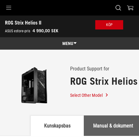
Accessibility links
ROG Strix Helios II
Skip to content
Accessibility Help
Skip to Menu
ASUS Footer
KÖP
-
4 990,00 SEK
ASUS estore-pris
Support
MENU
Features
Features
Tech Specs
Product Support for
ROG Strix Helios 
Awards
Gallery
Select Other Model
Köp
Support
Kunskapsbas
Manual & dokument