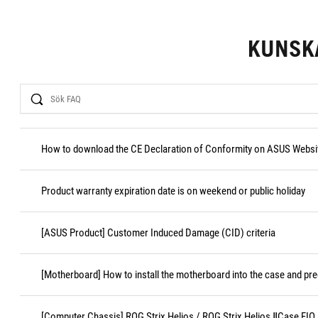
KUNSK
Search
How to download the CE Declaration of Conformity on ASUS Websi
Product warranty expiration date is on weekend or public holiday
[ASUS Product] Customer Induced Damage (CID) criteria
[Motherboard] How to install the motherboard into the case and pr
[Computer Chassis] ROG Strix Helios / ROG Strix Helios ⅡCase FI