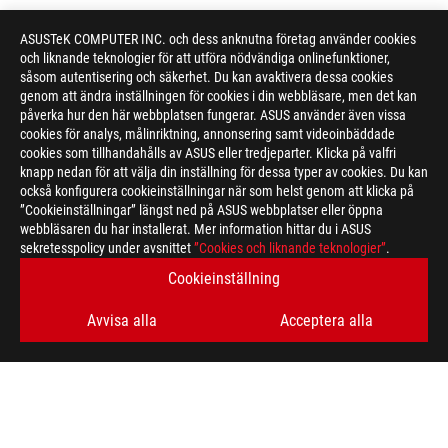
ASUSTeK COMPUTER INC. och dess anknutna företag använder cookies
och liknande teknologier för att utföra nödvändiga onlinefunktioner,
såsom autentisering och säkerhet. Du kan avaktivera dessa cookies
genom att ändra inställningen för cookies i din webbläsare, men det kan
påverka hur den här webbplatsen fungerar. ASUS använder även vissa
cookies för analys, målinriktning, annonsering samt videoinbäddade
cookies som tillhandahålls av ASUS eller tredjeparter. Klicka på valfri
knapp nedan för att välja din inställning för dessa typer av cookies. Du kan
också konfigurera cookieinställningar när som helst genom att klicka på
”Cookieinställningar” längst ned på ASUS webbplatser eller öppna
webbläsaren du har installerat. Mer information hittar du i ASUS
sekretesspolicy under avsnittet
”Cookies och liknande teknologier”
.
Cookieinställning
Avvisa alla
Acceptera alla
ASUS
Footer
>
GAMING COOLING
>
RYUJIN
>
ROG RYUJIN III WB