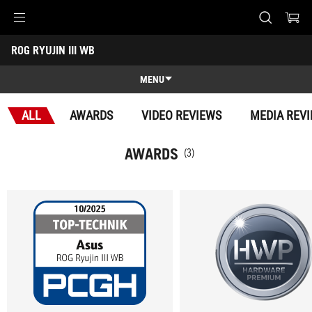
Accessibility links
ROG RYUJIN III WB
Skip to content
Accessibility Help
Skip to Menu
ASUS Footer
-
Awards
MENU
Features
ALL
AWARDS
VIDEO REVIEWS
MEDIA REV
Features
Tech Specs
AWARDS
(3)
Awards
Gallery
Köp
Support