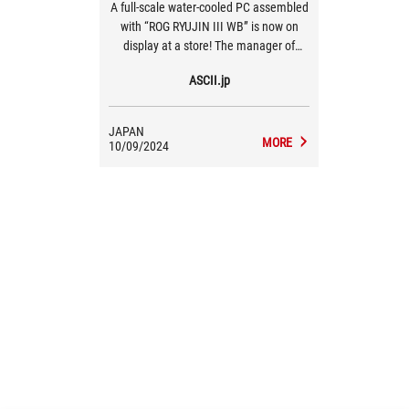
A full-scale water-cooled PC assembled
with “ROG RYUJIN III WB” is now on
display at a store! The manager of
OrioSpec, a well-known water-cooling
ASCII.jp
parts store, explains the appeal of ROG's
water-cooled coolers.
JAPAN
MORE
10/09/2024