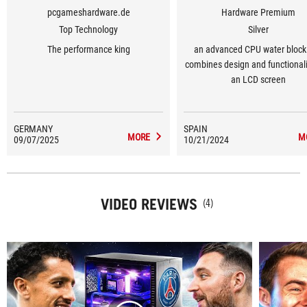
pcgameshardware.de
Hardware Premium
Top Technology
Silver
The performance king
an advanced CPU water block
combines design and functionali
an LCD screen
GERMANY
SPAIN
MORE
M
09/07/2025
10/21/2024
VIDEO REVIEWS
(4)