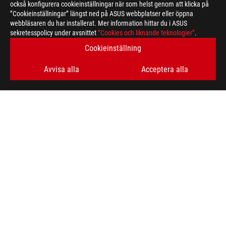
också konfigurera cookieinställningar när som helst genom att klicka på
”Cookieinställningar” längst ned på ASUS webbplatser eller öppna
webbläsaren du har installerat. Mer information hittar du i ASUS
ASUS
sekretesspolicy under avsnittet
”Cookies och liknande teknologier”
.
Footer
>
GAMING DESKTOPS
>
DESKTOPS FILTER
Cookieinställning
>
ROG G22CH
GALLERY
Avvisa alla
Acceptera alla
FÅ DE SENASTE ERBJUDANDENA OCH MER
SIGN UP
ABOUT ROG
HOME
NEWSROOM
facebook
twitter
youtube
twitch
instagram