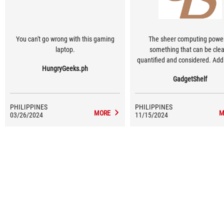
You can't go wrong with this gaming
The sheer computing power
laptop.
something that can be clea
quantified and considered. Add 
HungryGeeks.ph
the immersive gaming experien
GadgetShelf
the G18 can offer each and ev
around it.
PHILIPPINES
PHILIPPINES
MORE
M
03/26/2024
11/15/2024