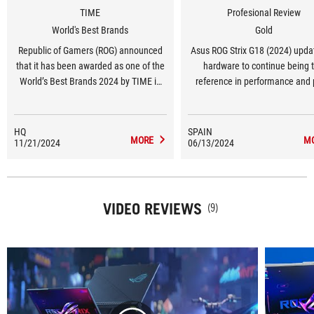
TIME
Profesional Review
World's Best Brands
Gold
Republic of Gamers (ROG) announced
Asus ROG Strix G18 (2024) updat
that it has been awarded as one of the
hardware to continue being 
World’s Best Brands 2024 by TIME in
reference in performance and 
the United States in the Consumer
within the gaming range of 18
Electronics and Gaming Hardware and
laptops
Peripherals category.
HQ
SPAIN
MORE
M
11/21/2024
06/13/2024
VIDEO REVIEWS
(9)