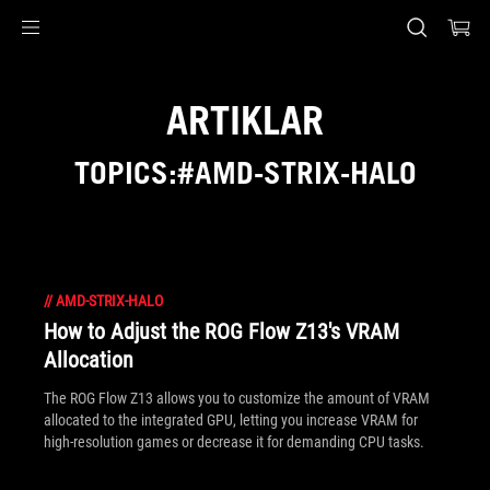
Accessibility links
Skip to content
Accessibility Help
Skip to Menu
ASUS Footer
ARTIKLAR
TOPICS:#AMD-STRIX-HALO
//
AMD-STRIX-HALO
How to Adjust the ROG Flow Z13's VRAM
Allocation
The ROG Flow Z13 allows you to customize the amount of VRAM
allocated to the integrated GPU, letting you increase VRAM for
high-resolution games or decrease it for demanding CPU tasks.