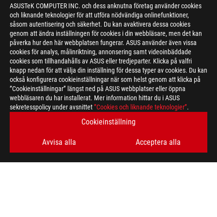
ASUSTeK COMPUTER INC. och dess anknutna företag använder cookies
och liknande teknologier för att utföra nödvändiga onlinefunktioner,
såsom autentisering och säkerhet. Du kan avaktivera dessa cookies
genom att ändra inställningen för cookies i din webbläsare, men det kan
påverka hur den här webbplatsen fungerar. ASUS använder även vissa
cookies för analys, målinriktning, annonsering samt videoinbäddade
cookies som tillhandahålls av ASUS eller tredjeparter. Klicka på valfri
>
GAMING AMD STRIX HALO
knapp nedan för att välja din inställning för dessa typer av cookies. Du kan
också konfigurera cookieinställningar när som helst genom att klicka på
”Cookieinställningar” längst ned på ASUS webbplatser eller öppna
webbläsaren du har installerat. Mer information hittar du i ASUS
FÅ DE SENASTE ERBJUDANDENA OCH MER
sekretesspolicy under avsnittet
”Cookies och liknande teknologier”
.
Cookieinställning
SIGN UP
Avvisa alla
Acceptera alla
ABOUT ROG
HOME
NEWSROOM