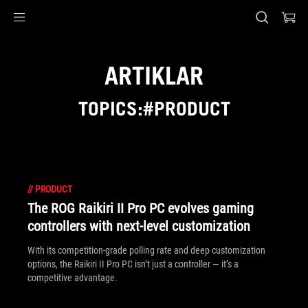
Accessibility links
Skip to content
Accessibility Help
Skip to Menu
ASUS Footer
ARTIKLAR
TOPICS:#PRODUCT
//
PRODUCT
The ROG Raikiri II Pro PC evolves gaming
controllers with next-level customization
With its competition‑grade polling rate and deep customization
options, the Raikiri II Pro PC isn’t just a controller — it’s a
competitive advantage.