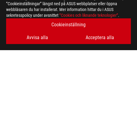
”Cookieinställningar” längst ned på ASUS webbplatser eller öppna
webbläsaren du har installerat. Mer information hittar du i ASUS
FÅ DE SENASTE ERBJUDANDENA OCH MER
sekretesspolicy under avsnittet
”Cookies och liknande teknologier”
.
Cookieinställning
SIGN UP
Avvisa alla
Acceptera alla
ABOUT ROG
HOME
NEWSROOM
facebook
twitter
youtube
twitch
instagram
Sweden/Svenska
SEKRETESSPOLICY
MEDDELANDE OM ANVÄNDARVILLKOR
COOKIE SETTINGS